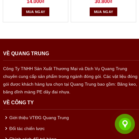
14.000
₫
30.800
₫
phẩm túi xốp siêu thị tiện lợi, an toàn với môi trường. Đặc
biệt, chúng tôi có đội ngũ nhân lực lớn có khả năng đáp ứng
MUA NGAY
MUA NGAY
mọi nhu cầu của quý khách.
3. Ưu điểm của túi xốp siêu thị?
In túi nilon siêu thị mẫu mã đẹp
Với những thành phần như trên, túi xốp siêu thị có rất nhiều
VỀ QUANG TRUNG
ưu điểm như sau:
Công Ty TNHH Sản Xuất Thương Mại và Dịch Vụ Quang Trung
– Dễ dàng đóng gói, đựng sản phẩm
chuyên cung cấp sản phẩm trong ngành đóng gói. Các vật liệu đóng
gói được khách hàng lựa chọn tại Quang Trung bao gồm: Băng keo,
– Đa dạng kích thước, đáp ứng rất nhiều mục đích khác
băng dĩnh màng PE dây đai nhựa.
nhau
VỀ CÔNG TY
– Thiết kế mỏng, nhẹ giúp người dùng dễ dàng mang theo
bên mình.
Giới thiệu VTĐG Quang Trung
Đối tác chiến lược
– An toàn khi đựng các loại thực phẩm mà không lo ám mùi