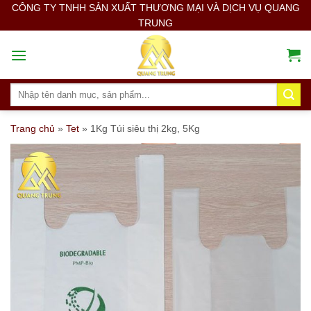
Skip
CÔNG TY TNHH SẢN XUẤT THƯƠNG MẠI VÀ DỊCH VỤ QUANG
TRUNG
to
content
Search
for:
Trang chủ
»
Tet
»
1Kg Túi siêu thị 2kg, 5Kg