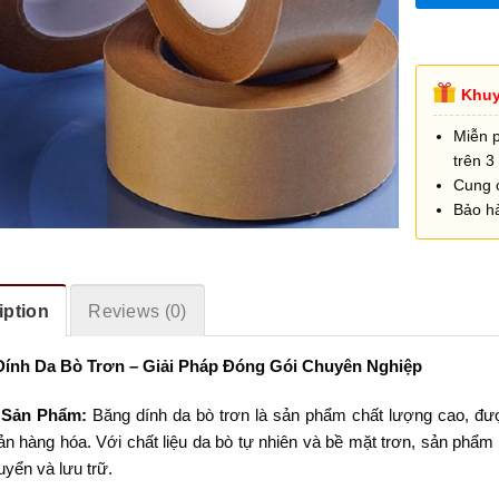
Khuy
Miễn 
trên 3 
Cung 
Bảo h
iption
Reviews (0)
ính Da Bò Trơn – Giải Pháp Đóng Gói Chuyên Nghiệp
 Sản Phẩm:
Băng dính da bò trơn là sản phẩm chất lượng cao, đượ
ản hàng hóa. Với chất liệu da bò tự nhiên và bề mặt trơn, sản phẩ
yển và lưu trữ.