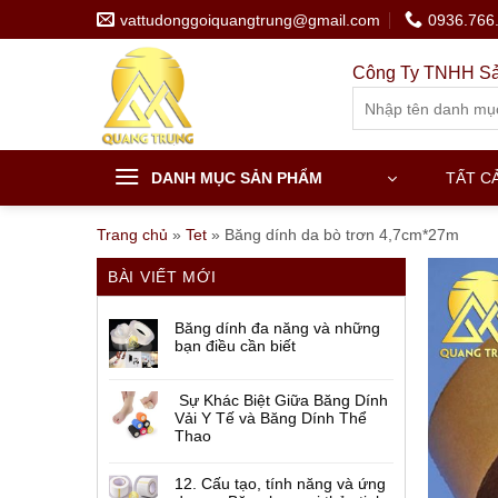
Skip
vattudonggoiquangtrung@gmail.com
0936.766
to
content
Công Ty TNHH Sả
Search
for:
DANH MỤC SẢN PHẨM
TẤT C
Trang chủ
»
Tet
»
Băng dính da bò trơn 4,7cm*27m
BÀI VIẾT MỚI
Băng dính đa năng và những
bạn điều cần biết
Sự Khác Biệt Giữa Băng Dính
Vải Y Tế và Băng Dính Thể
Thao
12. Cấu tạo, tính năng và ứng