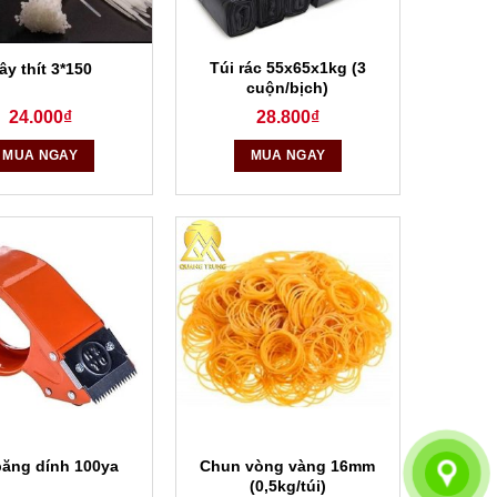
Túi rác 55x65x1kg (3
ây thít 3*150
cuộn/bịch)
24.000
₫
28.800
₫
MUA NGAY
MUA NGAY
Chun vòng vàng 16mm
băng dính 100ya
(0,5kg/túi)