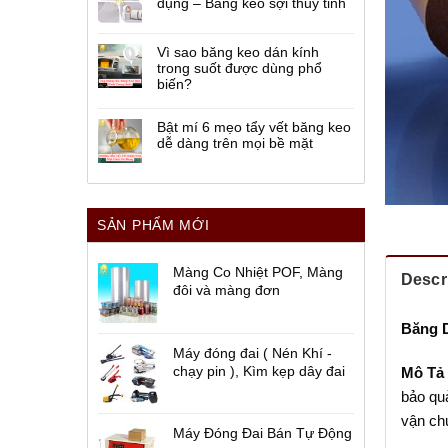
dụng – Băng keo sợi thủy tinh
Vì sao băng keo dán kính
trong suốt được dùng phổ
biến?
Bật mí 6 mẹo tẩy vết băng keo
dễ dàng trên mọi bề mặt
SẢN PHẨM MỚI
Màng Co Nhiệt POF, Màng
Descr
đôi và màng đơn
Băng D
Máy đóng đai ( Nén Khí -
chạy pin ), Kìm kẹp dây đai
Mô Tả
bảo qu
vận chu
Máy Đóng Đai Bán Tự Động