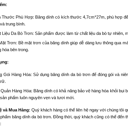
iểm:
h Thước Phù Hợp: Băng dính có kích thước 4,7cm*27m, phù hợp để 
và trung bình.
 Liệu Da Bò Trơn: Sản phẩm được làm từ chất liệu da bò tự nhiên, ma
Mặt Trơn: Bề mặt trơn của băng dính giúp dễ dàng lưu thông qua m
 hóa bên trong.
ụng:
g Gói Hàng Hóa: Sử dụng băng dính da bò trơn để đóng gói và niêm
trữ.
Quản Hàng Hóa: Băng dính có khả năng bảo vệ hàng hóa khỏi bụi bẩ
 sản phẩm luôn nguyên vẹn và tươi mới.
ệ và Mua Hàng:
Quý khách hàng có thể liên hệ ngay với chúng tôi qua
 phẩm băng dính da bò trơn. Đồng thời, quý khách cũng có thể đến t
: