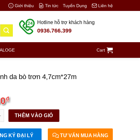
Giới thiệu
Tin tức
Tuyển Dụng
Liên hệ
Hotline hỗ trợ khách hàng
0936.766.399
TALOGE
Cart
nh da bò trơn 4,7cm*27m
00
₫
da bò trơn 4,7cm*27m quantity
THÊM VÀO GIỎ
G KÝ ĐẠI LÝ
TƯ VẤN MUA HÀNG