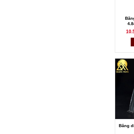
Băn
4.
10.
Băng d