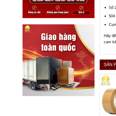
Số 
504
Cụm
Hãy để 
cam kế
SẢN 