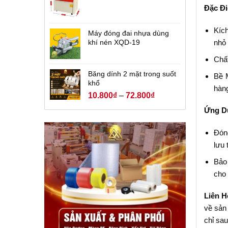
Đặc Đ
Kíc
Máy đóng đai nhựa dùng
nhỏ 
khí nén XQD-19
Chất
Băng dính 2 mặt trong suốt
Bề 
khổ
hàng
10.800
₫
–
72.800
₫
Ứng D
Đón
lưu 
Bảo 
cho
Liên H
về sản
chỉ sau