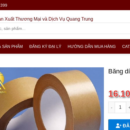
.399
n Xuất Thương Mại và Dịch Vụ Quang Trung
Ả SẢN PHẨM
ĐĂNG KÝ ĐẠI LÝ
HƯỚNG DẪN MUA HÀNG
CA
Băng dí
16.1
Băng dính 
ĐĂN