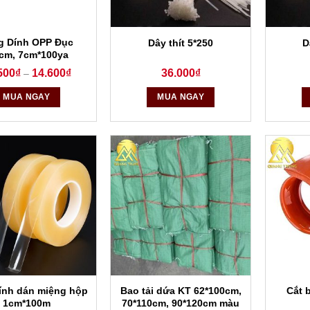
g Dính OPP Đục
Dây thít 5*250
D
8cm, 7cm*100ya
500
₫
14.600
₫
36.000
₫
–
MUA NGAY
MUA NGAY
ính dán miệng hộp
Bao tải dứa KT 62*100cm,
Cắt 
1cm*100m
70*110cm, 90*120cm màu