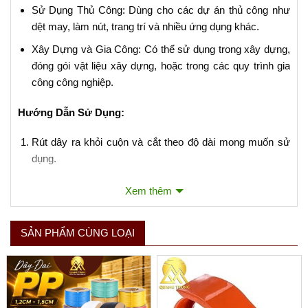
Sử Dụng Thủ Công: Dùng cho các dự án thủ công như
dệt may, làm nút, trang trí và nhiều ứng dụng khác.
Xây Dựng và Gia Công: Có thể sử dụng trong xây dựng,
đóng gói vật liệu xây dựng, hoặc trong các quy trình gia
công công nghiệp.
Hướng Dẫn Sử Dụng:
Rút dây ra khỏi cuộn và cắt theo độ dài mong muốn sử
dụng.
Sử dụng dây để buộc hoặc trói các vật phẩm cần đóng
Xem thêm
gói hoặc sắp xếp.
Đảm bảo buộc chặt và an toàn, đặc biệt khi sử dụng
SẢN PHẨM CÙNG LOẠI
trong các ứng dụng yêu cầu độ bền cao như trong xây
dựng hoặc vận chuyển hàng hóa.
Dây Nylon Trắng Quang Trung (2kg/Cuộn) là giải pháp đa
năng và tiện lợi cho nhu cầu buộc, trói và đóng gói trong