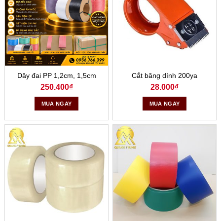
nhiều lĩnh vực khác nhau.
Dây đai PP 1,2cm, 1,5cm
Cắt băng dính 200ya
250.400
₫
28.000
₫
MUA NGAY
MUA NGAY