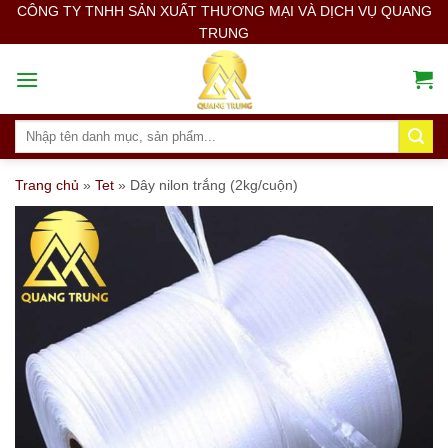
Skip
CÔNG TY TNHH SẢN XUẤT THƯƠNG MẠI VÀ DỊCH VỤ QUANG
TRUNG
to
content
Search
for:
Trang chủ
»
Tet
»
Dây nilon trắng (2kg/cuộn)