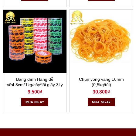
Băng dính Hàng dễ
Chun vòng vàng 16mm
vỡ4.8cm*1kg/cây*lõi giấy 3Ly
(0,5kg/túi)
9.500
₫
30.800
₫
MUA NGAY
MUA NGAY