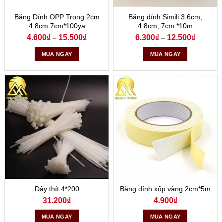
Băng Dính OPP Trong 2cm
Băng dính Simili 3.6cm,
4.8cm 7cm*100ya
4.8cm, 7cm *10m
4.600
₫
15.500
₫
6.300
₫
12.500
₫
–
–
MUA NGAY
MUA NGAY
Dây thít 4*200
Băng dính xốp vàng 2cm*5m
31.200
₫
4.900
₫
MUA NGAY
MUA NGAY