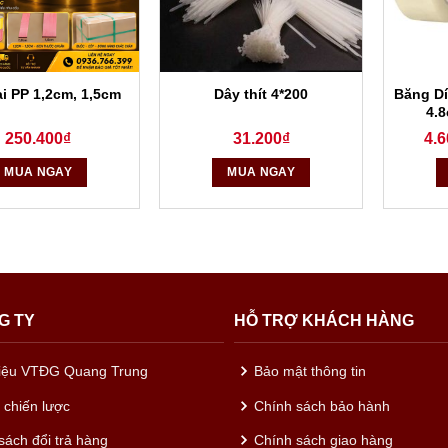
Băng D
i PP 1,2cm, 1,5cm
Dây thít 4*200
4.
250.400
₫
31.200
₫
4.6
MUA NGAY
MUA NGAY
G TY
HỖ TRỢ KHÁCH HÀNG
hiệu VTĐG Quang Trung
Bảo mật thông tin
c chiến lược
Chính sách bảo hành
sách đổi trả hàng
Chính sách giao hàng