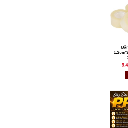
Băn
1.2cm*2
9.