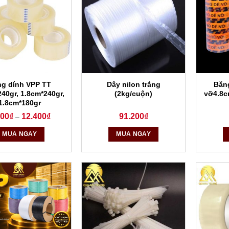
g dính VPP TT
Dây nilon trắng
Băn
40gr, 1.8cm*240gr,
(2kg/cuộn)
vỡ4.8c
1.8cm*180gr
400
₫
12.400
₫
91.200
₫
–
MUA NGAY
MUA NGAY