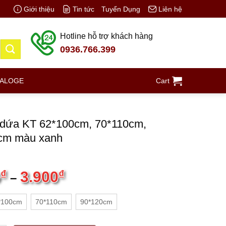
Giới thiệu
Tin tức
Tuyển Dụng
Liên hệ
Hotline hỗ trợ khách hàng
0936.766.399
TALOGE
Cart
 dứa KT 62*100cm, 70*110cm,
cm màu xanh
0
₫
3.900
₫
–
*100cm
70*110cm
90*120cm