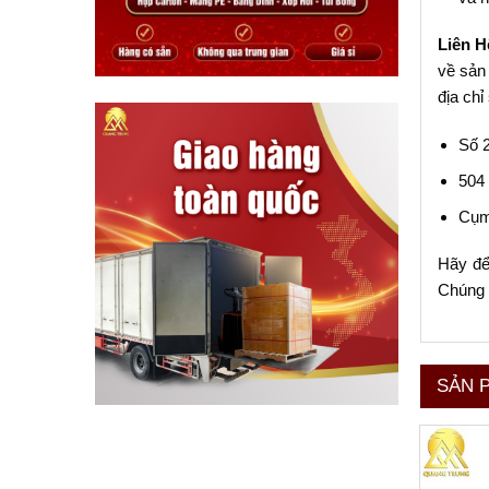
Liên H
về sản
địa chỉ
Số 
504
Cụm
Hãy để
Chúng 
SẢN 