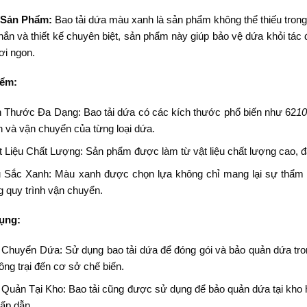
 Sản Phẩm:
Bao tải dứa màu xanh là sản phẩm không thể thiếu trong 
hắn và thiết kế chuyên biệt, sản phẩm này giúp bảo vệ dứa khỏi tá
ơi ngon.
iểm:
h Thước Đa Dạng: Bao tải dứa có các kích thước phổ biến như 62
10
 và vận chuyển của từng loại dứa.
 Liệu Chất Lượng: Sản phẩm được làm từ vật liệu chất lượng cao, đ
 Sắc Xanh: Màu xanh được chọn lựa không chỉ mang lại sự thẩm 
g quy trình vận chuyển.
ụng:
 Chuyển Dứa: Sử dụng bao tải dứa để đóng gói và bảo quản dứa tro
ông trại đến cơ sở chế biến.
Quản Tại Kho: Bao tải cũng được sử dụng để bảo quản dứa tại kho 
ấp dẫn.