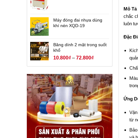
Mô Tả
chắc c
Máy đóng đai nhựa dùng
luôn tư
khí nén XQD-19
Đặc Đ
Băng dính 2 mặt trong suốt
Kíc
khổ
quản
10.800
₫
–
72.800
₫
Chất
Màu
tron
Ứng D
Vận
từ n
Bảo 
và h