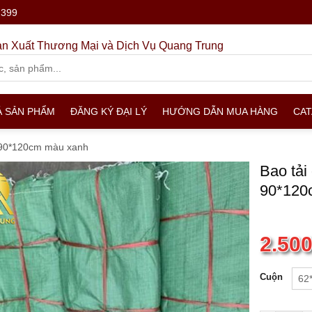
.399
n Xuất Thương Mại và Dịch Vụ Quang Trung
Ả SẢN PHẨM
ĐĂNG KÝ ĐẠI LÝ
HƯỚNG DẪN MUA HÀNG
CA
 90*120cm màu xanh
Bao tải
90*120
2.50
Cuộn
62