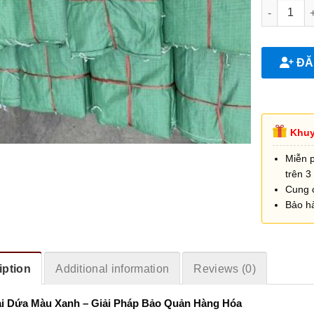
Bao tải dứ
ĐĂN
Khuy
Miễn 
trên 3 
Cung 
Bảo h
iption
Additional information
Reviews (0)
i Dứa Màu Xanh – Giải Pháp Bảo Quản Hàng Hóa