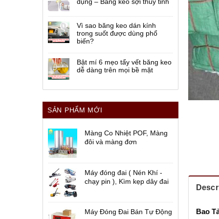
dụng – Băng keo sợi thủy tinh
Vì sao băng keo dán kính
trong suốt được dùng phổ
biến?
Bật mí 6 mẹo tẩy vết băng keo
dễ dàng trên mọi bề mặt
SẢN PHẨM MỚI
Màng Co Nhiệt POF, Màng
đôi và màng đơn
Máy đóng đai ( Nén Khí -
chạy pin ), Kìm kẹp dây đai
Descr
Bao Tả
Máy Đóng Đai Bán Tự Động