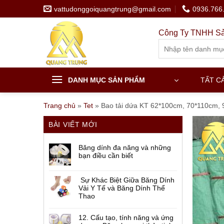
Skip
vattudonggoiquangtrung@gmail.com
0936.766
to
content
Công Ty TNHH Sả
Search
for:
DANH MỤC SẢN PHẨM
TẤT C
Trang chủ
»
Tet
»
Bao tải dứa KT 62*100cm, 70*110cm,
BÀI VIẾT MỚI
Băng dính đa năng và những
bạn điều cần biết
Sự Khác Biệt Giữa Băng Dính
Vải Y Tế và Băng Dính Thể
Thao
12. Cấu tạo, tính năng và ứng