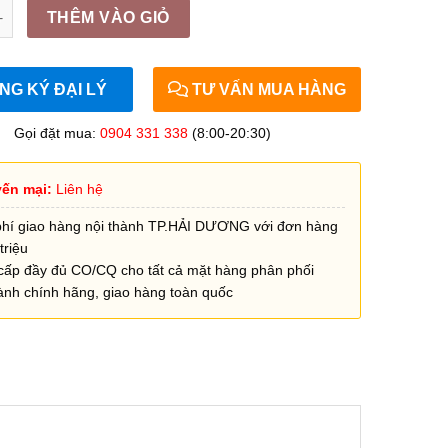
a KT 62*100cm, 70*110cm, 90*120cm màu xanh quantity
THÊM VÀO GIỎ
G KÝ ĐẠI LÝ
TƯ VẤN MUA HÀNG
Gọi đặt mua:
0904 331 338
(8:00-20:30)
ến mại:
Liên hệ
phí giao hàng nội thành TP.HẢI DƯƠNG với đơn hàng
triệu
cấp đầy đủ CO/CQ cho tất cả mặt hàng phân phối
ành chính hãng, giao hàng toàn quốc