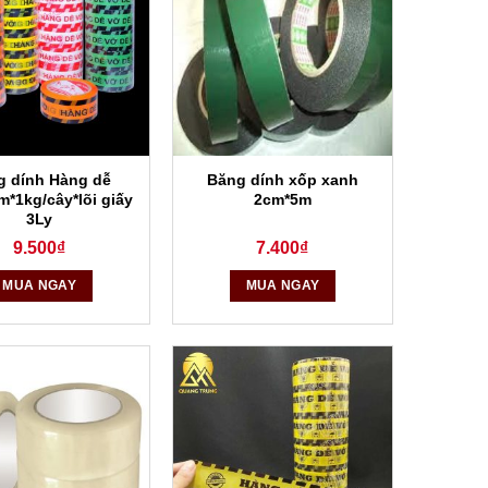
g dính Hàng dễ
Băng dính xốp xanh
m*1kg/cây*lõi giấy
2cm*5m
3Ly
9.500
₫
7.400
₫
MUA NGAY
MUA NGAY