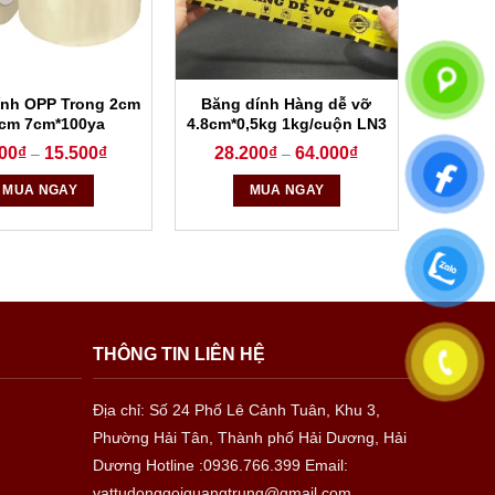
ính OPP Trong 2cm
Băng dính Hàng dễ vỡ
8cm 7cm*100ya
4.8cm*0,5kg 1kg/cuộn LN3
00
₫
15.500
₫
28.200
₫
64.000
₫
–
–
MUA NGAY
MUA NGAY
THÔNG TIN LIÊN HỆ
Địa chỉ: Số 24 Phố Lê Cảnh Tuân, Khu 3,
Phường Hải Tân, Thành phố Hải Dương, Hải
Dương
Hotline :0936.766.399
Email:
vattudonggoiquangtrung@gmail.com