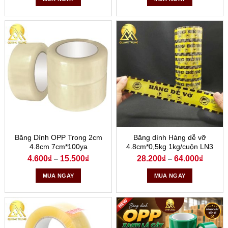
Băng Dính OPP Trong 2cm
Băng dính Hàng dễ vỡ
4.8cm 7cm*100ya
4.8cm*0,5kg 1kg/cuộn LN3
4.600
₫
15.500
₫
28.200
₫
64.000
₫
–
–
MUA NGAY
MUA NGAY