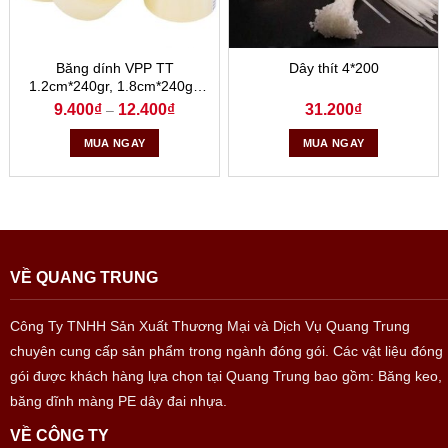
Băng dính VPP TT
Dây thít 4*200
1.2cm*240gr, 1.8cm*240gr,
1.8cm*180gr
9.400
₫
12.400
₫
31.200
₫
–
MUA NGAY
MUA NGAY
VỀ QUANG TRUNG
Công Ty TNHH Sản Xuất Thương Mại và Dịch Vụ Quang Trung
chuyên cung cấp sản phẩm trong ngành đóng gói. Các vật liệu đóng
gói được khách hàng lựa chọn tại Quang Trung bao gồm: Băng keo,
băng dĩnh màng PE dây đai nhựa.
VỀ CÔNG TY