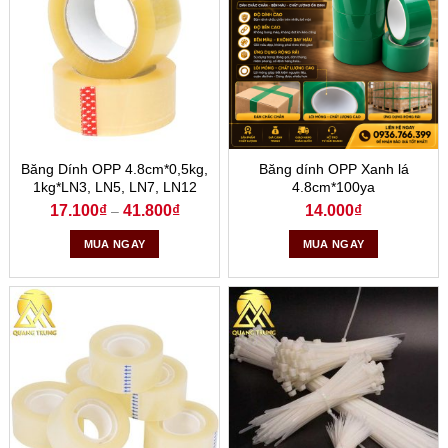
Băng Dính OPP 4.8cm*0,5kg,
Băng dính OPP Xanh lá
1kg*LN3, LN5, LN7, LN12
4.8cm*100ya
17.100
₫
41.800
₫
14.000
₫
–
MUA NGAY
MUA NGAY