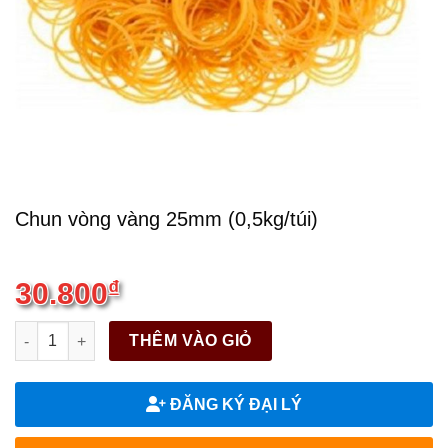
Chun vòng vàng 25mm (0,5kg/túi)
30.800
₫
Chun vòng vàng 25mm (0,5kg/túi) quantity
THÊM VÀO GIỎ
ĐĂNG KÝ ĐẠI LÝ