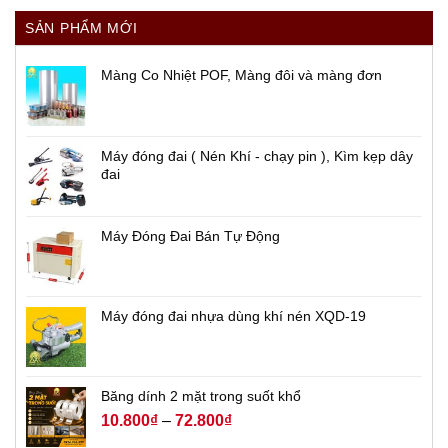
SẢN PHẨM MỚI
Màng Co Nhiệt POF, Màng đôi và màng đơn
Máy đóng đai ( Nén Khí - chạy pin ), Kìm kẹp dây
đai
Máy Đóng Đai Bán Tự Động
Máy đóng đai nhựa dùng khí nén XQD-19
Băng dính 2 mặt trong suốt khổ
10.800
₫
–
72.800
₫