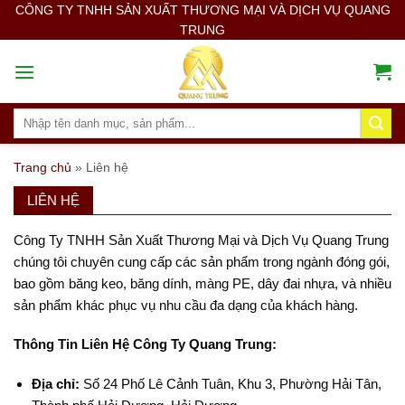
Skip
CÔNG TY TNHH SẢN XUẤT THƯƠNG MẠI VÀ DỊCH VỤ QUANG
TRUNG
to
content
Search
for:
Trang chủ
»
Liên hệ
LIÊN HỆ
Công Ty TNHH Sản Xuất Thương Mại và Dịch Vụ Quang Trung
chúng tôi chuyên cung cấp các sản phẩm trong ngành đóng gói,
bao gồm băng keo, băng dính, màng PE, dây đai nhựa, và nhiều
sản phẩm khác phục vụ nhu cầu đa dạng của khách hàng.
Thông Tin Liên Hệ Công Ty Quang Trung:
Địa chỉ:
Số 24 Phố Lê Cảnh Tuân, Khu 3, Phường Hải Tân,