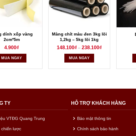
 dính xốp vàng
Màng chít màu đen 3kg lõi
2cm*5m
1,2kg – 5kg lõi 1kg
4.900
₫
148.100
₫
238.100
₫
–
MUA NGAY
MUA NGAY
G TY
HỖ TRỢ KHÁCH HÀNG
hiệu VTĐG Quang Trung
Bảo mật thông tin
c chiến lược
Chính sách bảo hành