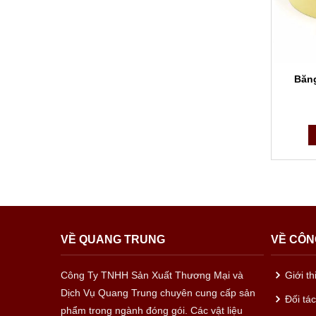
Băng
VỀ QUANG TRUNG
VỀ CÔN
Công Ty TNHH Sản Xuất Thương Mại và
Giới t
Dịch Vụ Quang Trung chuyên cung cấp sản
Đối tá
phẩm trong ngành đóng gói. Các vật liệu