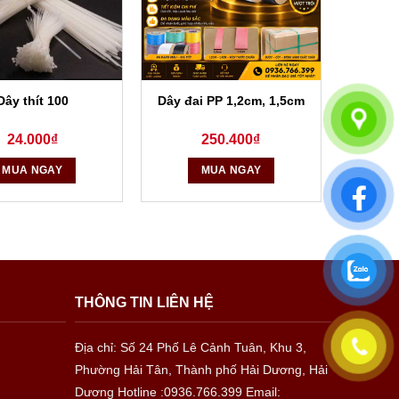
Dây thít 100
Dây đai PP 1,2cm, 1,5cm
24.000
₫
250.400
₫
MUA NGAY
MUA NGAY
THÔNG TIN LIÊN HỆ
Địa chỉ: Số 24 Phố Lê Cảnh Tuân, Khu 3,
Phường Hải Tân, Thành phố Hải Dương, Hải
Dương
Hotline :0936.766.399
Email: