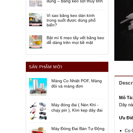
dụng – Băng keo sợi thủy tinh
Vì sao băng keo dán kính
trong suốt được dùng phổ
biến?
Bật mí 6 mẹo tẩy vết băng keo
dễ dàng trên mọi bề mặt
SẢN PHẨM MỚI
Màng Co Nhiệt POF, Màng
Descr
đôi và màng đơn
Mô Tả
Dây này
Máy đóng đai ( Nén Khí -
chạy pin ), Kìm kẹp dây đai
Ưu Đi
Máy Đóng Đai Bán Tự Động
Co G