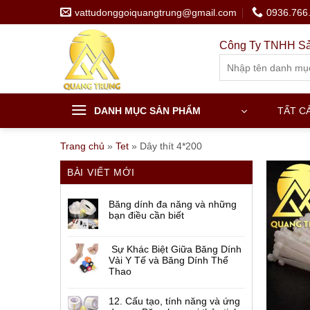
Skip
vattudonggoiquangtrung@gmail.com
0936.766
to
content
Công Ty TNHH Sả
Search
for:
DANH MỤC SẢN PHẨM
TẤT C
Trang chủ
»
Tet
»
Dây thít 4*200
BÀI VIẾT MỚI
Băng dính đa năng và những
bạn điều cần biết
Sự Khác Biệt Giữa Băng Dính
Vải Y Tế và Băng Dính Thể
Thao
12. Cấu tạo, tính năng và ứng