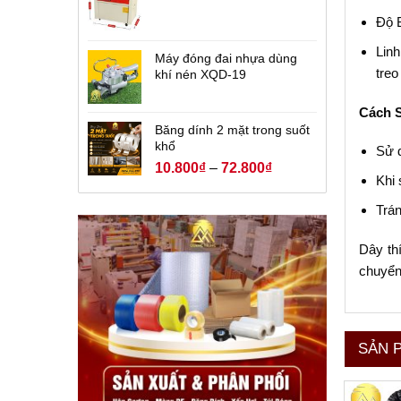
Độ B
Linh
Máy đóng đai nhựa dùng
treo
khí nén XQD-19
Cách 
Băng dính 2 mặt trong suốt
khổ
Sử d
10.800
₫
–
72.800
₫
Khi 
Trán
Dây thí
chuyển 
SẢN 