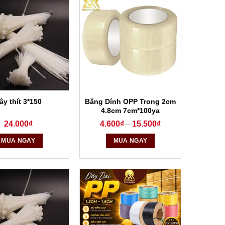
Băng Dính OPP Trong 2cm
ây thít 3*150
4.8cm 7cm*100ya
24.000
₫
4.600
₫
15.500
₫
–
MUA NGAY
MUA NGAY