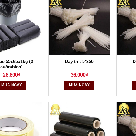
rác 55x65x1kg (3
Dây thít 5*250
D
cuộn/bịch)
28.800
₫
36.000
₫
MUA NGAY
MUA NGAY