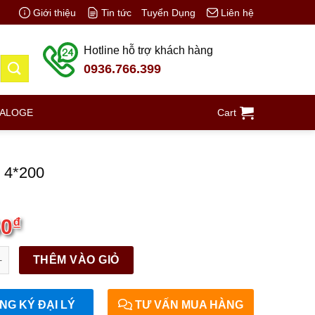
Giới thiệu
Tin tức
Tuyển Dụng
Liên hệ
Hotline hỗ trợ khách hàng
0936.766.399
TALOGE
Cart
t 4*200
00
₫
200 quantity
THÊM VÀO GIỎ
G KÝ ĐẠI LÝ
TƯ VẤN MUA HÀNG