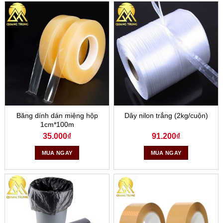
Băng dính dán miệng hộp
Dây nilon trắng (2kg/cuộn)
1cm*100m
35.000
₫
91.200
₫
MUA NGAY
MUA NGAY