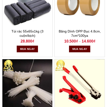
Túi rác 55x65x1kg (3
Băng Dính OPP Đục 4.8cm,
cuộn/bịch)
7cm*100ya
28.800
₫
10.500
₫
14.600
₫
–
MUA NGAY
MUA NGAY