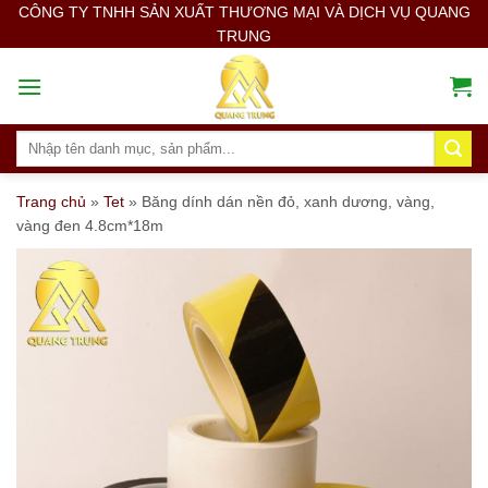
Skip
CÔNG TY TNHH SẢN XUẤT THƯƠNG MẠI VÀ DỊCH VỤ QUANG
TRUNG
to
content
Search
for:
Trang chủ
»
Tet
»
Băng dính dán nền đỏ, xanh dương, vàng,
vàng đen 4.8cm*18m