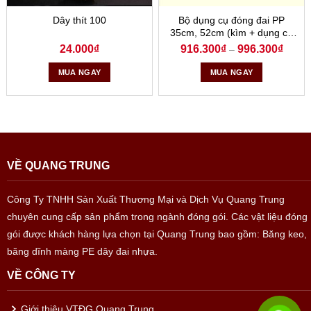
Dây thít 100
Bộ dụng cụ đóng đai PP
35cm, 52cm (kìm + dụng cụ
siết đai)
24.000
₫
916.300
₫
996.300
₫
–
MUA NGAY
MUA NGAY
VỀ QUANG TRUNG
Công Ty TNHH Sản Xuất Thương Mại và Dịch Vụ Quang Trung
chuyên cung cấp sản phẩm trong ngành đóng gói. Các vật liệu đóng
gói được khách hàng lựa chọn tại Quang Trung bao gồm: Băng keo,
băng dĩnh màng PE dây đai nhựa.
VỀ CÔNG TY
Giới thiệu VTĐG Quang Trung