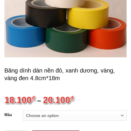
Băng dính dán nền đỏ, xanh dương, vàng,
vàng đen 4.8cm*18m
18.100
₫
20.100
₫
–
Màu