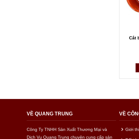
Cắt 
VỀ QUANG TRUNG
VỀ CÔN
Công Ty TNHH Sản Xuất Thương Mại và
Giới t
Dịch Vụ Quang Trung chuyên cung cấp sản