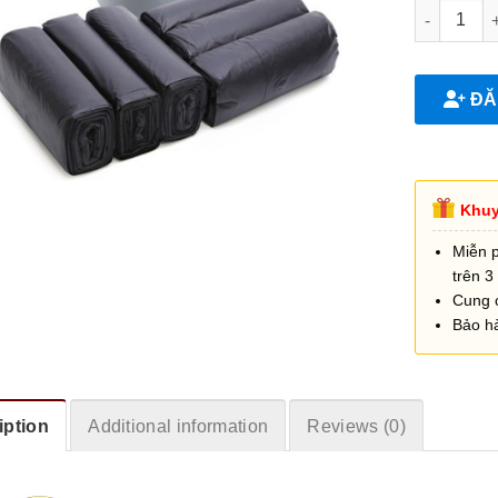
Túi rác 43
ĐĂN
Khuy
Miễn 
trên 3 
Cung 
Bảo h
iption
Additional information
Reviews (0)