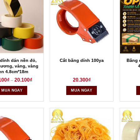
dính dán nền đỏ,
Băng 
Cắt băng dính 100ya
ương, vàng, vàng
en 4.8cm*18m
100
₫
20.100
₫
20.300
₫
–
MUA NGAY
MUA NGAY