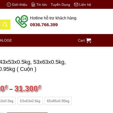
Giới thiệu
Tin tức
Tuyển Dụng
Liên hệ
Hotline hỗ trợ khách hàng
0936.766.399
TALOGE
Cart
 43x53x0.5kg, 53x63x0.5kg,
.95kg ( Cuộn )
00
₫
31.300
₫
–
53x0.5kg
53x63x0.5kg
65x85x0.95kg