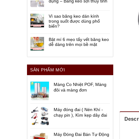
dụng – Băng keo sợi thủy tinh
Vì sao băng keo dán kính
trong suốt được dùng phổ
biến?
Bật mí 6 mẹo tẩy vết băng keo
dễ dàng trên mọi bề mặt
SẢN PHẨM MỚI
Màng Co Nhiệt POF, Màng
đôi và màng đơn
Máy đóng đai ( Nén Khí -
chạy pin ), Kìm kẹp dây đai
Descr
Máy Đóng Đai Bán Tự Động