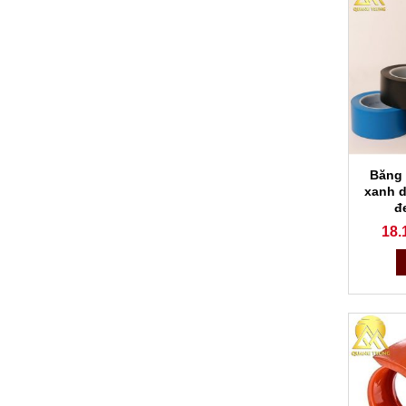
Băng 
xanh d
đ
18.