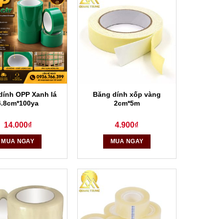
dính OPP Xanh lá
Băng dính xốp vàng
4.8cm*100ya
2cm*5m
14.000
₫
4.900
₫
MUA NGAY
MUA NGAY