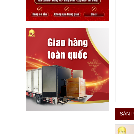
SẢN 
Bịch đự