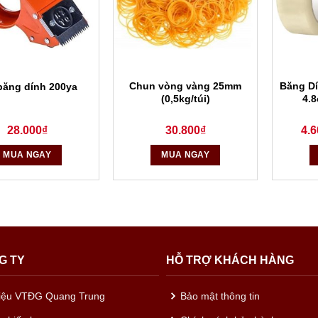
Chun vòng vàng 25mm
Băng D
băng dính 200ya
(0,5kg/túi)
4.
28.000
₫
30.800
₫
4.6
MUA NGAY
MUA NGAY
G TY
HỖ TRỢ KHÁCH HÀNG
hiệu VTĐG Quang Trung
Bảo mật thông tin