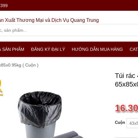
.399
n Xuất Thương Mại và Dịch Vụ Quang Trung
Ả SẢN PHẨM
ĐĂNG KÝ ĐẠI LÝ
HƯỚNG DẪN MUA HÀNG
CA
x85x0.95kg ( Cuộn )
Túi rác
65x85x0
16.3
Cuộn
43x