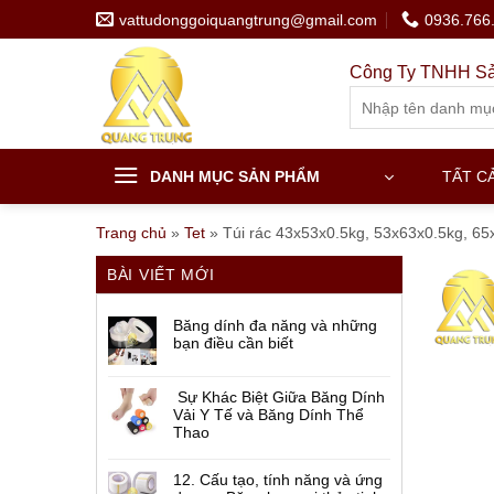
Skip
vattudonggoiquangtrung@gmail.com
0936.766
to
content
Công Ty TNHH Sả
Search
for:
DANH MỤC SẢN PHẨM
TẤT C
Trang chủ
»
Tet
»
Túi rác 43x53x0.5kg, 53x63x0.5kg, 65
BÀI VIẾT MỚI
Băng dính đa năng và những
bạn điều cần biết
Sự Khác Biệt Giữa Băng Dính
Vải Y Tế và Băng Dính Thể
Thao
12. Cấu tạo, tính năng và ứng