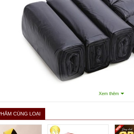
Xem thêm
PHẨM CÙNG LOẠI
ng rác 3 cuộn cỡ đại, trung, tiểu / Túi đựng rác lốc 3 cuộn 1kg