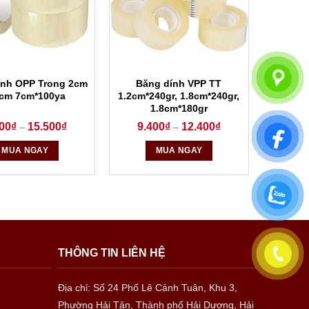
ính OPP Trong 2cm
Băng dính VPP TT
8cm 7cm*100ya
1.2cm*240gr, 1.8cm*240gr,
1.8cm*180gr
00
₫
15.500
₫
9.400
₫
12.400
₫
–
–
MUA NGAY
MUA NGAY
THÔNG TIN LIÊN HỆ
Địa chỉ: Số 24 Phố Lê Cảnh Tuân, Khu 3,
Phường Hải Tân, Thành phố Hải Dương, Hải