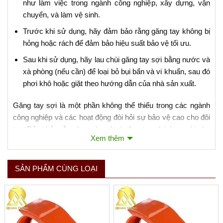
như làm việc trong ngành công nghiệp, xây dựng, vận
chuyển, và làm vệ sinh.
Trước khi sử dụng, hãy đảm bảo rằng găng tay không bị
hỏng hoặc rách để đảm bảo hiệu suất bảo vệ tối ưu.
Sau khi sử dụng, hãy lau chùi găng tay sợi bằng nước và
xà phòng (nếu cần) để loại bỏ bụi bẩn và vi khuẩn, sau đó
phơi khô hoặc giặt theo hướng dẫn của nhà sản xuất.
Găng tay sợi là một phần không thể thiếu trong các ngành
công nghiệp và các hoạt động đòi hỏi sự bảo vệ cao cho đôi
tay. Đảm bảo rằng bạn chọn loại găng tay phù hợp với nhu
Xem thêm
cầu sử dụng của mình để đảm bảo an toàn và thoải mái khi
làm việc.
SẢN PHẨM CÙNG LOẠI