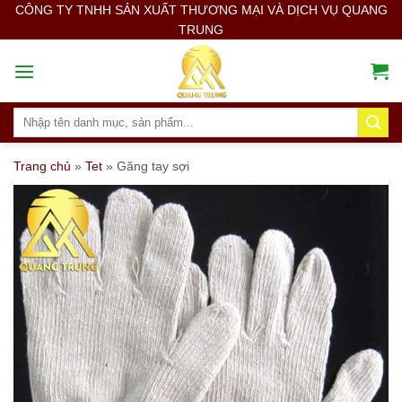
Skip
CÔNG TY TNHH SẢN XUẤT THƯƠNG MẠI VÀ DỊCH VỤ QUANG
TRUNG
to
content
Search
for:
Trang chủ
»
Tet
»
Găng tay sợi