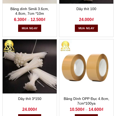
Băng dính Simili 3.6cm,
Dây thít 100
4.8cm, 7cm *10m
6.300
₫
12.500
₫
24.000
₫
–
MUA NGAY
MUA NGAY
Dây thít 3*150
Băng Dính OPP Đục 4.8cm,
7cm*100ya
24.000
₫
10.500
₫
14.600
₫
–