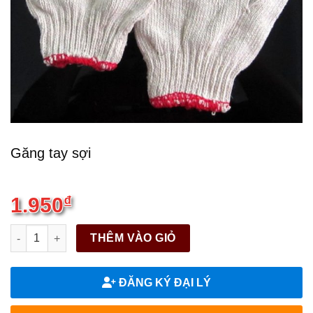
Găng tay sợi
1.950
₫
Găng tay sợi quantity
THÊM VÀO GIỎ
ĐĂNG KÝ ĐẠI LÝ