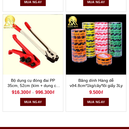
MUA NGAY
MUA NGAY
Bộ dụng cụ đóng đai PP
Băng dính Hàng dễ
35cm, 52cm (kìm + dụng cụ
vỡ4.8cm*1kg/cây*lõi giấy 3Ly
siết đai)
916.300
₫
996.300
₫
9.500
₫
–
MUA NGAY
MUA NGAY