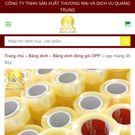
Skip
CÔNG TY TNHH SẢN XUẤT THƯƠNG MẠI VÀ DỊCH VỤ QUANG
TRUNG
to
content
Search
for:
Trang chủ
»
Băng dính
»
Băng dính đóng gói OPP
»
opp màng 45
91y