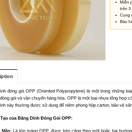
Miễn 
trên 3 
Cung 
Bảo h
iption
ính đóng gói OPP (Oriented Polypropylene) là một trong những loạ
đóng gói và vận chuyển hàng hóa. OPP là một loại nhựa tổng hợp có đ
ính này thường được sử dụng để niêm phong hộp carton, bảo vệ sản 
 Tạo của Băng Dính Đóng Gói OPP:
 Nền:
Là lớp màng OPP, được kéo căng theo một hoặc hai hướng 