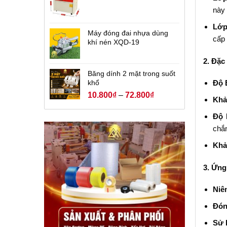
này 
Lớp
Máy đóng đai nhựa dùng
cấp 
khí nén XQD-19
2. Đặc
Băng dính 2 mặt trong suốt
khổ
Độ 
10.800
₫
–
72.800
₫
Khả
Độ 
chắ
Khả
3. Ứng
Niê
Đón
Sử 