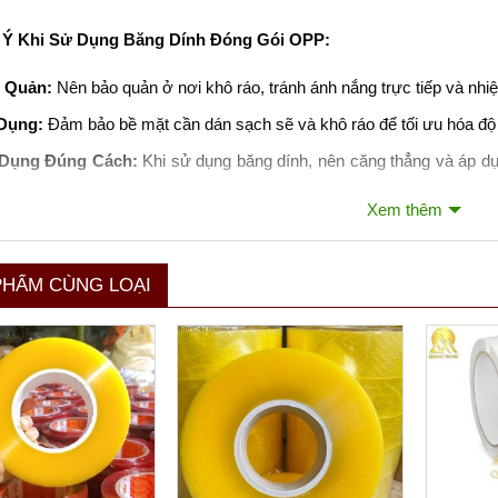
 Ý Khi Sử Dụng Băng Dính Đóng Gói OPP:
 Quản:
Nên bảo quản ở nơi khô ráo, tránh ánh nắng trực tiếp và nhi
Dụng:
Đảm bảo bề mặt cần dán sạch sẽ và khô ráo để tối ưu hóa độ
Dụng Đúng Cách:
Khi sử dụng băng dính, nên căng thẳng và áp dụ
.
Xem thêm
nh OPP là một giải pháp đóng gói hiệu quả, kinh tế và được sử dụng
PHẨM CÙNG LOẠI