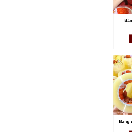
Băn
Bang 