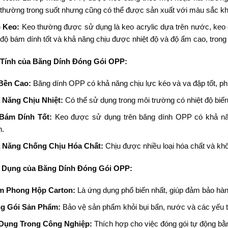
thường trong suốt nhưng cũng có thể được sản xuất với màu sắc kh
 Keo:
Keo thường được sử dụng là keo acrylic dựa trên nước, keo c
độ bám dính tốt và khả năng chịu được nhiệt độ và độ ẩm cao, trong
 Tính của Băng Dính Đóng Gói OPP:
Bền Cao:
Băng dính OPP có khả năng chịu lực kéo và va đập tốt, ph
 Năng Chịu Nhiệt:
Có thể sử dụng trong môi trường có nhiệt độ biế
Bám Dính Tốt:
Keo được sử dụng trên băng dính OPP có khả n
n.
 Năng Chống Chịu Hóa Chất:
Chịu được nhiều loại hóa chất và kh
 Dụng của Băng Dính Đóng Gói OPP:
m Phong Hộp Carton:
Là ứng dụng phổ biến nhất, giúp đảm bảo hàn
g Gói Sản Phẩm:
Bảo vệ sản phẩm khỏi bụi bẩn, nước và các yếu t
Dụng Trong Công Nghiệp:
Thích hợp cho việc đóng gói tự động bằ