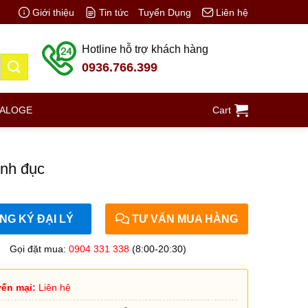
Giới thiệu
Tin tức
Tuyển Dụng
Liên hệ
Hotline hỗ trợ khách hàng
0936.766.399
TALOGE
Cart
ính đục
G KÝ ĐẠI LÝ
TƯ VẤN MUA HÀNG
Gọi đặt mua:
0904 331 338
(8:00-20:30)
ến mại:
Liên hệ