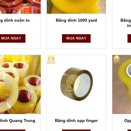
Băng
g dính cuộn to
Băng dính 1000 yard
t
MUA NGAY
MUA NGAY
dinh Quang Trung
Băng dính opp finger
Op