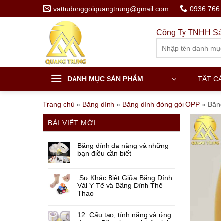
Skip
vattudonggoiquangtrung@gmail.com
0936.766
to
content
Công Ty TNHH Sả
Search
for:
DANH MỤC SẢN PHẨM
TẤT C
Trang chủ
»
Băng dính
»
Băng dính đóng gói OPP
»
Băn
BÀI VIẾT MỚI
Băng dính đa năng và những
bạn điều cần biết
Sự Khác Biệt Giữa Băng Dính
Vải Y Tế và Băng Dính Thể
Thao
12. Cấu tạo, tính năng và ứng