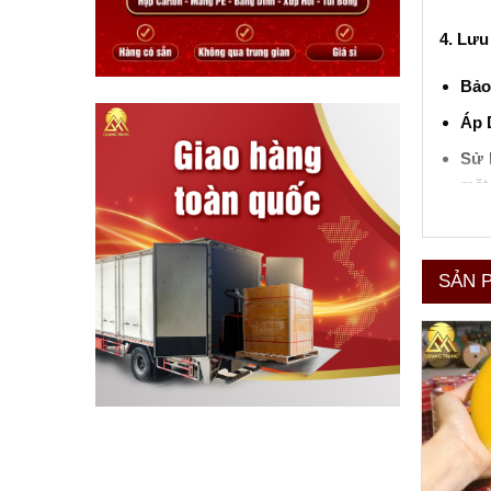
4. Lưu
Bảo
Áp 
Sử 
mặt
Băng dí
SẢN 