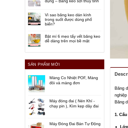
dụng – Băng keo sợi thủy tinh
Vì sao băng keo dán kính
trong suốt được dùng phổ
biến?
Bật mí 6 mẹo tẩy vết băng keo
dễ dàng trên mọi bề mặt
SẢN PHẨM MỚI
Descr
Màng Co Nhiệt POF, Màng
đôi và màng đơn
Băng d
nghiệp 
Máy đóng đai ( Nén Khí -
Băng d
chạy pin ), Kìm kẹp dây đai
1. Cấu
Máy Đóng Đai Bán Tự Động
Lớp