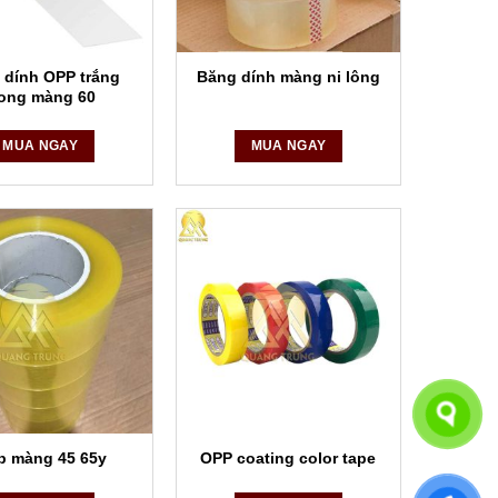
 dính OPP trắng
Băng dính màng ni lông
rong màng 60
MUA NGAY
MUA NGAY
p màng 45 65y
OPP coating color tape