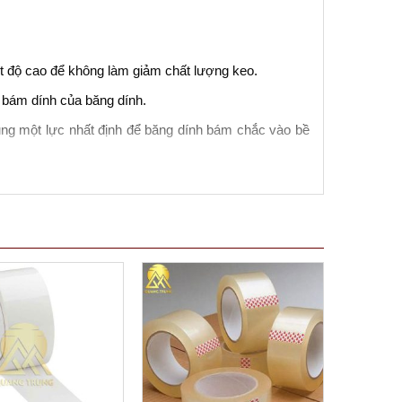
ệt độ cao để không làm giảm chất lượng keo.
 bám dính của băng dính.
ng một lực nhất định để băng dính bám chắc vào bề
 rộng rãi trong nhiều ngành công nghiệp khác nhau.