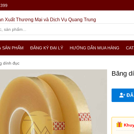
.399
n Xuất Thương Mại và Dịch Vụ Quang Trung
Ả SẢN PHẨM
ĐĂNG KÝ ĐẠI LÝ
HƯỚNG DẪN MUA HÀNG
CA
g dính đục
Băng d
ĐĂN
Khuy