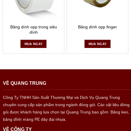
Băng dính opp trong siêu
Băng dính opp finger
dính
MUA NGAY
MUA NGAY
VỀ QUANG TRUNG
Công Ty TNHH Sản Xuất Thương Mại và Dịch Vụ Quang Trung
chuyên cung cấp sản phẩm trong ngành đóng gói. Các vật liệu đóng
gói được khách hàng lựa chọn tại Quang Trung bao gồm: Băng keo,
băng dĩnh màng PE dây đai nhựa.
VỀ CÔNG TY