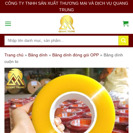
Skip
CÔNG TY TNHH SẢN XUẤT THƯƠNG MẠI VÀ DỊCH VỤ QUANG
TRUNG
to
content
Search
for:
Trang chủ
»
Băng dính
»
Băng dính đóng gói OPP
»
Băng dính
cuộn to