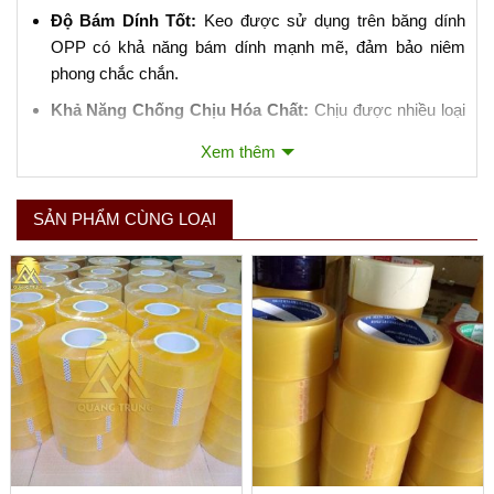
Độ Bám Dính Tốt:
Keo được sử dụng trên băng dính
OPP có khả năng bám dính mạnh mẽ, đảm bảo niêm
phong chắc chắn.
Khả Năng Chống Chịu Hóa Chất:
Chịu được nhiều loại
hóa chất và không dễ bị ảnh hưởng bởi dầu mỡ.
Xem thêm
3. Ứng Dụng của Băng Dính Đóng Gói OPP:
SẢN PHẨM CÙNG LOẠI
Niêm Phong Hộp Carton:
Là ứng dụng phổ biến nhất,
giúp đảm bảo hàng hóa không bị mở ra trong quá trình
vận chuyển.
Đóng Gói Sản Phẩm:
Bảo vệ sản phẩm khỏi bụi bẩn,
nước và các yếu tố môi trường khác.
Sử Dụng Trong Công Nghiệp:
Thích hợp cho việc đóng
gói tự động bằng máy móc do độ bền và khả năng chịu
lực tốt.
4. Lưu Ý Khi Sử Dụng Băng Dính Đóng Gói OPP: