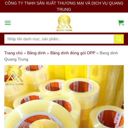
Skip
CÔNG TY TNHH SẢN XUẤT THƯƠNG MẠI VÀ DỊCH VỤ QUANG
TRUNG
to
content
Search
for:
Trang chủ
»
Băng dính
»
Băng dính đóng gói OPP
»
Bang dinh
Quang Trung