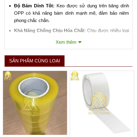
Độ Bám Dính Tốt:
Keo được sử dụng trên băng dính
OPP có khả năng bám dính mạnh mẽ, đảm bảo niêm
phong chắc chắn.
Khả Năng Chống Chịu Hóa Chất:
Chịu được nhiều loại
hóa chất và không dễ bị ảnh hưởng bởi dầu mỡ.
Xem thêm
3. Ứng Dụng của Băng Dính Đóng Gói OPP:
SẢN PHẨM CÙNG LOẠI
Niêm Phong Hộp Carton:
Là ứng dụng phổ biến nhất,
giúp đảm bảo hàng hóa không bị mở ra trong quá trình
vận chuyển.
Đóng Gói Sản Phẩm:
Bảo vệ sản phẩm khỏi bụi bẩn,
nước và các yếu tố môi trường khác.
Sử Dụng Trong Công Nghiệp:
Thích hợp cho việc đóng
gói tự động bằng máy móc do độ bền và khả năng chịu
lực tốt.
4. Lưu Ý Khi Sử Dụng Băng Dính Đóng Gói OPP: