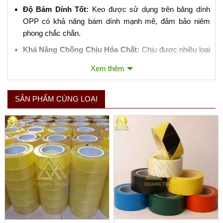
Độ Bám Dính Tốt:
Keo được sử dụng trên băng dính
OPP có khả năng bám dính mạnh mẽ, đảm bảo niêm
phong chắc chắn.
Khả Năng Chống Chịu Hóa Chất:
Chịu được nhiều loại
hóa chất và không dễ bị ảnh hưởng bởi dầu mỡ.
Xem thêm
3. Ứng Dụng của Băng Dính Đóng Gói OPP:
SẢN PHẨM CÙNG LOẠI
Niêm Phong Hộp Carton:
Là ứng dụng phổ biến nhất,
giúp đảm bảo hàng hóa không bị mở ra trong quá trình
vận chuyển.
Đóng Gói Sản Phẩm:
Bảo vệ sản phẩm khỏi bụi bẩn,
nước và các yếu tố môi trường khác.
Sử Dụng Trong Công Nghiệp:
Thích hợp cho việc đóng
gói tự động bằng máy móc do độ bền và khả năng chịu
lực tốt.
4. Lưu Ý Khi Sử Dụng Băng Dính Đóng Gói OPP: