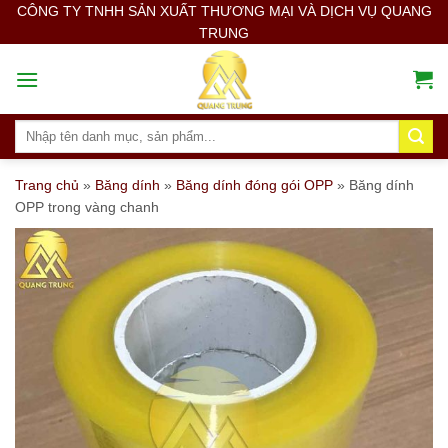
Skip
CÔNG TY TNHH SẢN XUẤT THƯƠNG MẠI VÀ DỊCH VỤ QUANG
TRUNG
to
content
Search
for:
Trang chủ
»
Băng dính
»
Băng dính đóng gói OPP
»
Băng dính
OPP trong vàng chanh