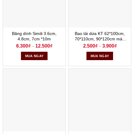
Băng dính Simili 3.6cm,
Bao tải dứa KT 62*100cm,
4.8cm, 7cm *10m
70*110cm, 90*120cm màu
xanh
6.300
₫
12.500
₫
2.500
₫
3.900
₫
–
–
MUA NGAY
MUA NGAY