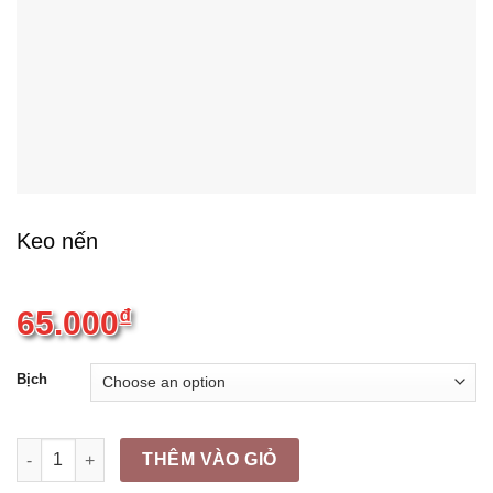
Keo nến
65.000
₫
Bịch
Keo nến quantity
THÊM VÀO GIỎ