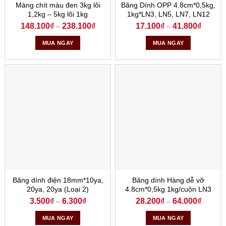
Màng chít màu đen 3kg lõi
Băng Dính OPP 4.8cm*0,5kg,
1,2kg – 5kg lõi 1kg
1kg*LN3, LN5, LN7, LN12
148.100
₫
238.100
₫
17.100
₫
41.800
₫
–
–
MUA NGAY
MUA NGAY
Băng dính điện 18mm*10ya,
Băng dính Hàng dễ vỡ
20ya, 20ya (Loại 2)
4.8cm*0,5kg 1kg/cuộn LN3
3.500
₫
6.300
₫
28.200
₫
64.000
₫
–
–
MUA NGAY
MUA NGAY