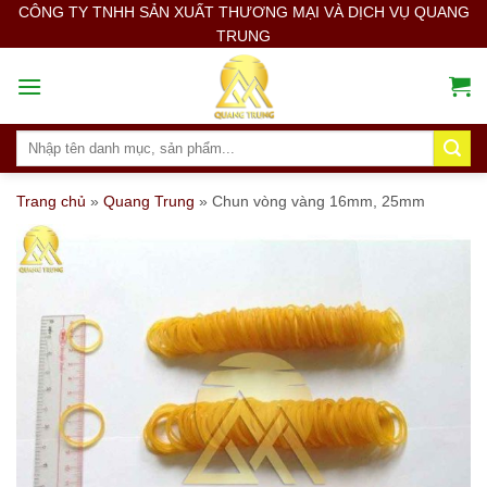
Skip
CÔNG TY TNHH SẢN XUẤT THƯƠNG MẠI VÀ DỊCH VỤ QUANG
TRUNG
to
content
Search
for:
Trang chủ
»
Quang Trung
»
Chun vòng vàng 16mm, 25mm