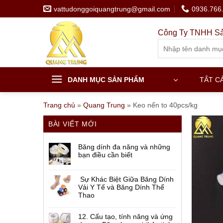
Skip
vattudonggoiquangtrung@gmail.com
0936.766
to
content
Công Ty TNHH Sả
Search
for:
DANH MỤC SẢN PHẨM
TẤT C
Trang chủ
»
Quang Trung
»
Keo nến to 40pcs/kg
BÀI VIẾT MỚI
Băng dính đa năng và những
bạn điều cần biết
Sự Khác Biệt Giữa Băng Dính
Vải Y Tế và Băng Dính Thể
Thao
12. Cấu tạo, tính năng và ứng