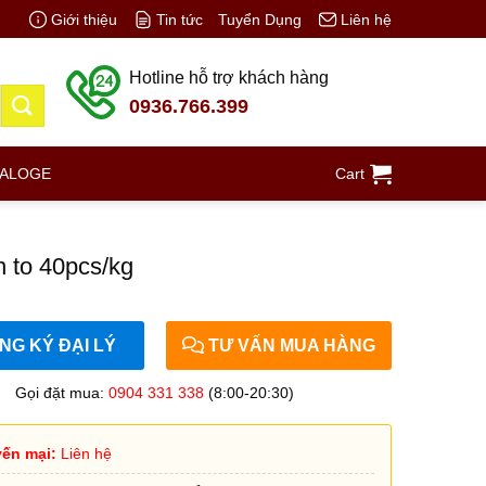
Giới thiệu
Tin tức
Tuyển Dụng
Liên hệ
Hotline hỗ trợ khách hàng
0936.766.399
TALOGE
Cart
 to 40pcs/kg
G KÝ ĐẠI LÝ
TƯ VẤN MUA HÀNG
Gọi đặt mua:
0904 331 338
(8:00-20:30)
ến mại:
Liên hệ