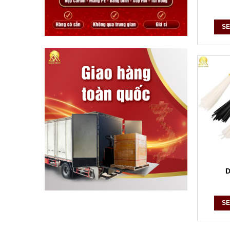
SE
D
SE