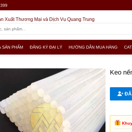
.399
n Xuất Thương Mại và Dịch Vụ Quang Trung
Ả SẢN PHẨM
ĐĂNG KÝ ĐẠI LÝ
HƯỚNG DẪN MUA HÀNG
CA
Keo nến
ĐĂN
Khuy