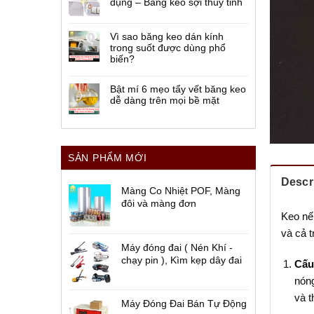
dụng – Băng keo sợi thủy tinh
Vì sao băng keo dán kính
trong suốt được dùng phổ
biến?
Bật mí 6 mẹo tẩy vết băng keo
dễ dàng trên mọi bề mặt
SẢN PHẨM MỚI
Descr
Màng Co Nhiệt POF, Màng
đôi và màng đơn
Keo nế
và cả t
Máy đóng đai ( Nén Khí -
chạy pin ), Kìm kẹp dây đai
Cấu
nóng
và t
Máy Đóng Đai Bán Tự Động