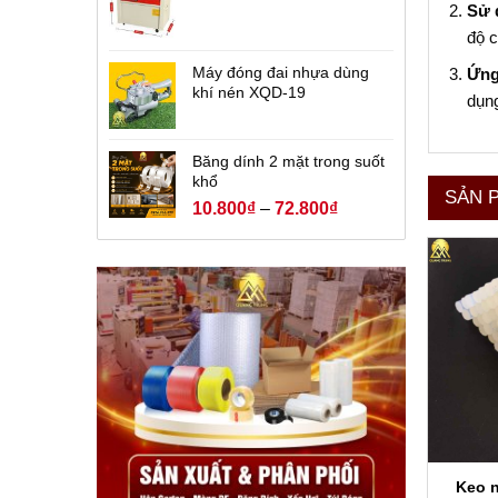
Sử 
độ c
Máy đóng đai nhựa dùng
Ứng
khí nén XQD-19
dụng
Băng dính 2 mặt trong suốt
khổ
SẢN 
10.800
₫
–
72.800
₫
Keo 