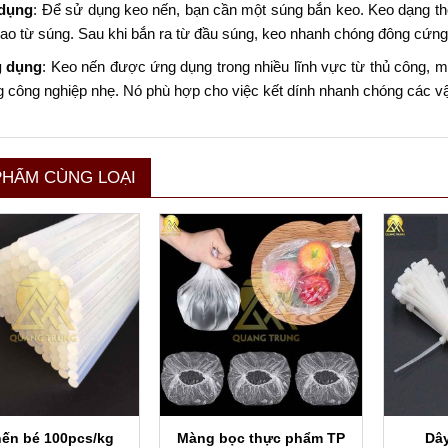
dụng
: Để sử dụng keo nến, bạn cần một súng bắn keo. Keo dạng th
ao từ súng. Sau khi bắn ra từ đầu súng, keo nhanh chóng đông cứng, 
 dụng
: Keo nến được ứng dụng trong nhiều lĩnh vực từ thủ công, 
 công nghiệp nhẹ. Nó phù hợp cho việc kết dính nhanh chóng các vậ
PHẨM CÙNG LOẠI
Màng bọc thực phẩm TP
nến bé 100pcs/kg
Dây