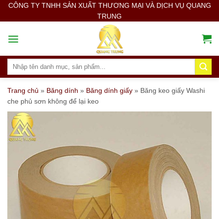
Skip
CÔNG TY TNHH SẢN XUẤT THƯƠNG MẠI VÀ DỊCH VỤ QUANG
TRUNG
to
content
Search
for:
Trang chủ
»
Băng dính
»
Băng dính giấy
»
Băng keo giấy Washi
che phủ sơn không để lại keo