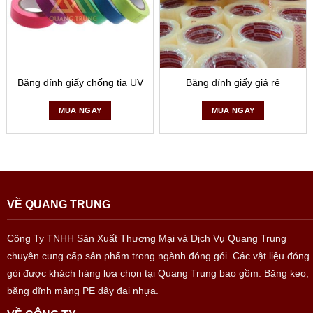
Tính chất nổi bật của dòng băng dính không để
lại keo này
– Có khả năng bám dính tốt trên nhiều chất liệu bề mặt gồ
ghề và góc cạnh
Băng dính giấy chống tia UV
Băng dính giấy giá rẻ
– Khả năng chịu nhiệt độ cao so với loại giấy thông thường
o
lên đến 150
C trong 1 thời gian
MUA NGAY
MUA NGAY
– Khó rách,
không để lại keo
và chịu được nước tốt hơn
băng dính giấy truyền thống
– Tạo đường sơn như ý, dễ uốn gấp linh hoạt
VỀ QUANG TRUNG
– Tăng hiệu quả công việc, tăng tính thẩm mỹ, tiết kiệm thời
gian làm
Công Ty TNHH Sản Xuất Thương Mại và Dịch Vụ Quang Trung
chuyên cung cấp sản phẩm trong ngành đóng gói. Các vật liệu đóng
–
Thân thiện với môi trường
gói được khách hàng lựa chọn tại Quang Trung bao gồm: Băng keo,
băng dĩnh màng PE dây đai nhựa.
Quang Trung chuyên sản xuất băng dính giấy