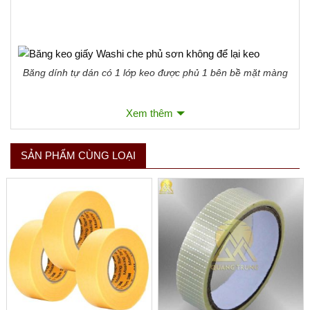
Băng dính tự dán có 1 lớp keo được phủ 1 bên bề mặt màng
– Băng dính có lớp giấy bên dưới và khi sử dụng cần bóc
Xem thêm
lớp giấy đằng sau ra và dán lại màng băng chứa keo. Sản
phẩm này thường cần nhiều thao tác hơn khi dùng và khó
SẢN PHẨM CÙNG LOẠI
bóc hơn các dòng washi tape thông thường khác.
Xem thêm
Cấu tạo băng keo
Loại giấy: Yellow Washi (giấy phẳng của Nhật Bản)
Keo chống thấm Acrylic
Lực bám dính: 3.10 N/18mm
Độ giãn dài: 5.6%