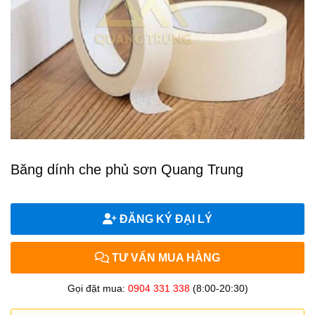
Băng dính che phủ sơn Quang Trung
ĐĂNG KÝ ĐẠI LÝ
TƯ VẤN MUA HÀNG
Gọi đặt mua:
0904 331 338
(8:00-20:30)