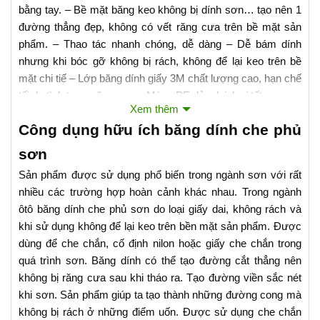
bằng tay. – Bề mặt băng keo không bị dính sơn… tạo nên 1
đường thẳng đẹp, không có vết răng cưa trên bề mặt sản
phẩm. – Thao tác nhanh chóng, dễ dàng – Dễ bám dính
nhưng khi bóc gỡ không bị rách, không để lại keo trên bề
mặt chi tiế – Lớp băng dính giấy 3M chất lượng cao, hạn chế
tối da tình trạng răng cưa – Màng PE dẻo dai, loại tốt.
Xem thêm
Công dụng hữu ích băng dính che phủ
sơn
Sản phẩm được sử dụng phổ biến trong ngành sơn với rất
nhiều các trường hợp hoàn cảnh khác nhau. Trong ngành
ôtô băng dính che phủ sơn do loại giấy dai, không rách và
khi sử dụng không để lại keo trên bền mặt sản phẩm. Được
dùng để che chắn, cố định nilon hoặc giấy che chắn trong
quá trình sơn. Băng dính có thể tạo đường cắt thẳng nên
không bị răng cưa sau khi tháo ra. Tạo đường viền sắc nét
khi sơn. Sản phẩm giúp ta tạo thành những đường cong mà
không bị rách ở những điểm uốn. Được sử dụng che chắn