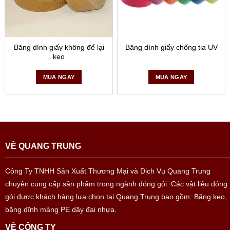
Băng dính giấy không để lại
Băng dính giấy chống tia UV
keo
MUA NGAY
MUA NGAY
VỀ QUANG TRUNG
Công Ty TNHH Sản Xuất Thương Mại và Dịch Vụ Quang Trung
chuyên cung cấp sản phẩm trong ngành đóng gói. Các vật liệu đóng
gói được khách hàng lựa chọn tại Quang Trung bao gồm: Băng keo,
băng dĩnh màng PE dây đai nhựa.
VỀ CÔNG TY