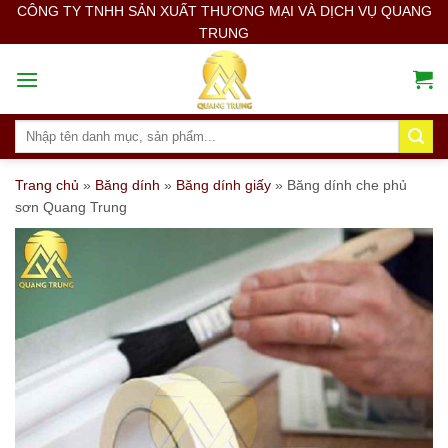
Skip
CÔNG TY TNHH SẢN XUẤT THƯƠNG MẠI VÀ DỊCH VỤ QUANG
TRUNG
to
content
Search
for:
Trang chủ
»
Băng dính
»
Băng dính giấy
»
Băng dính che phủ
sơn Quang Trung