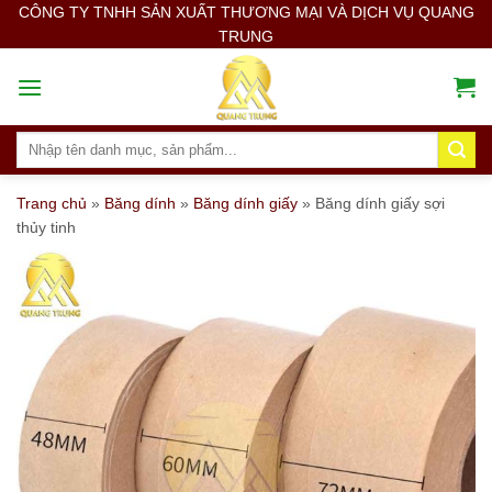
Skip
CÔNG TY TNHH SẢN XUẤT THƯƠNG MẠI VÀ DỊCH VỤ QUANG
TRUNG
to
content
Search
for:
Trang chủ
»
Băng dính
»
Băng dính giấy
»
Băng dính giấy sợi
thủy tinh