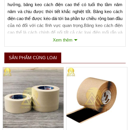
hưởng, băng keo cách điện cao thế có tuổi thọ tầm năm
năm và chịu được thời tiết khắc nghiệt tốt. Băng keo cách
điện cao thế được kéo dài tới ba phần tư chiều rộng ban đầu
của nó đối với các lĩnh vực quan trọng.Băng keo cách điện
cao thế là cách chính để nối tất cả các loại điện mối rắn và
bảo vệ các mối nối điện tránh ẩm ướt.
Xem thêm
Băng keo cách điện cao thế Quang Trung
Xem thêm
SẢN PHẨM CÙNG LOẠI
Băng keo cách điện cao thế của Quang Trung là những sản
phẩm có chất lượng và đảm bảo yêu cầu kỹ thuật khi sản
xuất và đã được kiểm chứng chất lượng qua các khách
hàng khó tính nhất