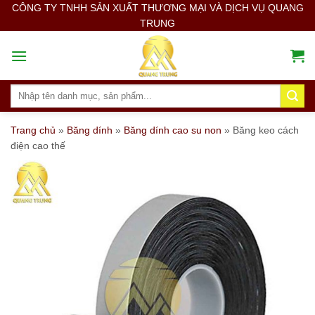
Skip
CÔNG TY TNHH SẢN XUẤT THƯƠNG MẠI VÀ DỊCH VỤ QUANG
TRUNG
to
content
Search
for:
Trang chủ
»
Băng dính
»
Băng dính cao su non
»
Băng keo cách
điện cao thế