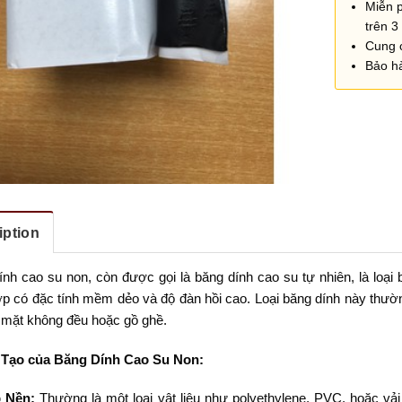
Miễn 
trên 3 
Cung 
Bảo h
iption
ính cao su non, còn được gọi là băng dính cao su tự nhiên, là loạ
ợp có đặc tính mềm dẻo và độ đàn hồi cao. Loại băng dính này thư
 mặt không đều hoặc gồ ghề.
 Tạo của Băng Dính Cao Su Non:
 Nền:
Thường là một loại vật liệu như polyethylene, PVC, hoặc vả