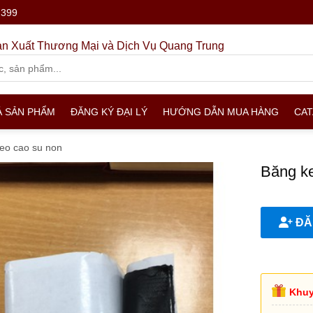
.399
n Xuất Thương Mại và Dịch Vụ Quang Trung
Ả SẢN PHẨM
ĐĂNG KÝ ĐẠI LÝ
HƯỚNG DẪN MUA HÀNG
CA
eo cao su non
Băng ke
ĐĂN
Khuy