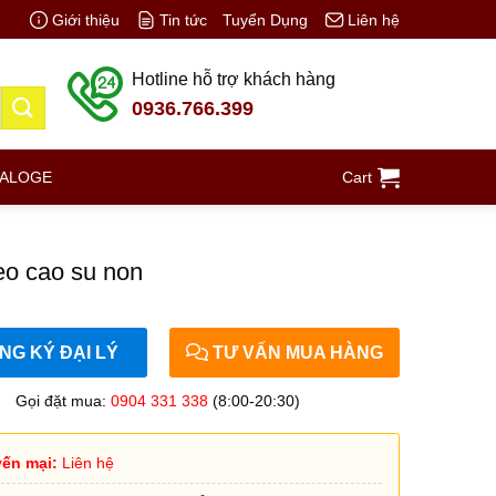
Giới thiệu
Tin tức
Tuyển Dụng
Liên hệ
Hotline hỗ trợ khách hàng
0936.766.399
TALOGE
Cart
o cao su non
G KÝ ĐẠI LÝ
TƯ VẤN MUA HÀNG
Gọi đặt mua:
0904 331 338
(8:00-20:30)
ến mại:
Liên hệ