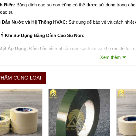
h Điện:
Băng dính cao su non cũng có thể được sử dụng trong các 
cao su.
 Dẫn Nước và Hệ Thống HVAC:
Sử dụng để bảo vệ và cách nhiệt
 Ý Khi Sử Dụng Băng Dính Cao Su Non:
Mặt Áp Dụng:
Đảm bảo bề mặt cần dán sạch sẽ và khô ráo để tối ưu
Xem thêm
 Quản:
Bảo quản băng dính ở nơi mát mẻ và tránh ánh nắng mặt trời
c mất độ bám dính.
Dụng Đúng Mục Đích:
Mặc dù băng dính cao su non có nhiều ứng 
PHẨM CÙNG LOẠI
tình huống, đặc biệt là trong điều kiện có hóa chất mạnh hoặc nhiệt 
ính cao su non là một lựa chọn tuyệt vời cho những ai cần một gi
năng thích ứng với nhiều loại bề mặt.