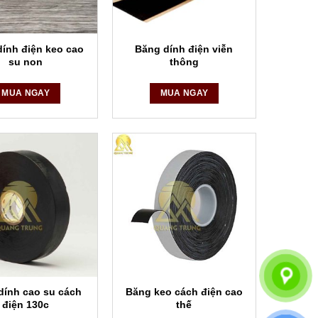
ính điện keo cao
Băng dính điện viễn
su non
thông
MUA NGAY
MUA NGAY
dính cao su cách
Băng keo cách điện cao
điện 130c
thế