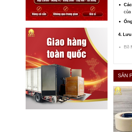
Các
của 
Ống
4. Lưu
Bề 
Bảo
hoặ
Sử 
SẢN 
mọi 
Băng d
và khả 