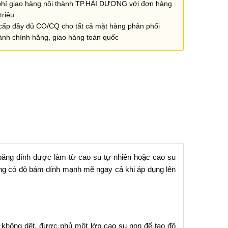
phí giao hàng nội thành TP.HẢI DƯƠNG với đơn hàng
triệu
cấp đầy đủ CO/CQ cho tất cả mặt hàng phân phối
ành chính hãng, giao hàng toàn quốc
i băng dính được làm từ cao su tự nhiên hoặc cao su
ờng có độ bám dính mạnh mẽ ngay cả khi áp dụng lên
i không dệt, được phủ một lớp cao su non để tạo độ