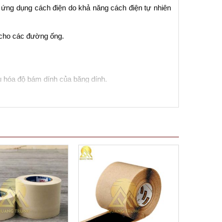
ứng dụng cách điện do khả năng cách điện tự nhiên
 cho các đường ống.
 hóa độ bám dính của băng dính.
 trực tiếp để ngăn chặn việc băng dính bị biến dạng
dụng, nhưng nó không phải là lựa chọn tốt nhất cho
độ cực cao.
ải pháp đóng gói hoặc sửa chữa có độ bám dính mạnh