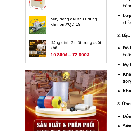
bám
Lớp
Máy đóng đai nhựa dùng
nhiề
khí nén XQD-19
2. Đặc
Băng dính 2 mặt trong suốt
khổ
Độ 
10.800
₫
–
72.800
₫
hoặc
Độ 
Khả
tron
Khả
3. Ứng
Đón
Sửa