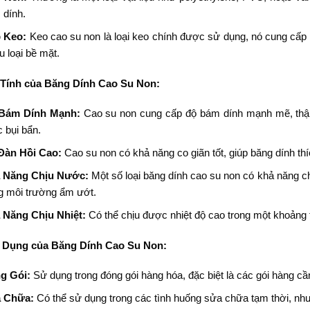
 dính.
 Keo:
Keo cao su non là loại keo chính được sử dụng, nó cung cấp
u loại bề mặt.
 Tính của Băng Dính Cao Su Non:
Bám Dính Mạnh:
Cao su non cung cấp độ bám dính mạnh mẽ, thậm
 bụi bẩn.
Đàn Hồi Cao:
Cao su non có khả năng co giãn tốt, giúp băng dính th
 Năng Chịu Nước:
Một số loại băng dính cao su non có khả năng c
g môi trường ẩm ướt.
 Năng Chịu Nhiệt:
Có thể chịu được nhiệt độ cao trong một khoảng t
 Dụng của Băng Dính Cao Su Non:
g Gói:
Sử dụng trong đóng gói hàng hóa, đặc biệt là các gói hàng cầ
 Chữa:
Có thể sử dụng trong các tình huống sửa chữa tạm thời, như 