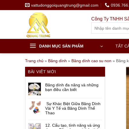
Skip
vattudonggoiquangtrung@gmail.com
0936.766
to
content
Công Ty TNHH Sả
Search
for:
DANH MỤC SẢN PHẨM
TẤT C
Trang chủ
»
Băng dính
»
Băng dính cao su non
»
Băng k
BÀI VIẾT MỚI
Băng dính đa năng và những
bạn điều cần biết
Sự Khác Biệt Giữa Băng Dính
Vải Y Tế và Băng Dính Thể
Thao
12. Cấu tạo, tính năng và ứng