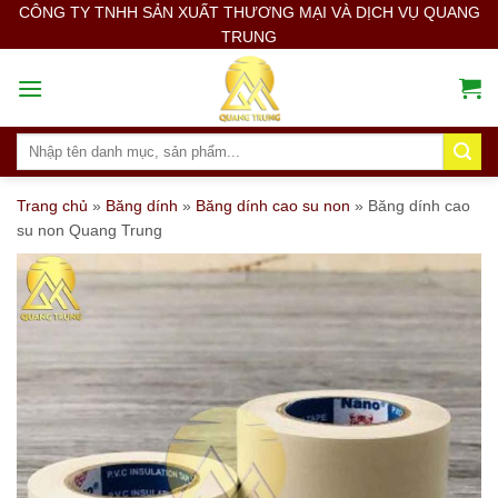
Skip
CÔNG TY TNHH SẢN XUẤT THƯƠNG MẠI VÀ DỊCH VỤ QUANG
TRUNG
to
content
Search
for:
Trang chủ
»
Băng dính
»
Băng dính cao su non
»
Băng dính cao
su non Quang Trung