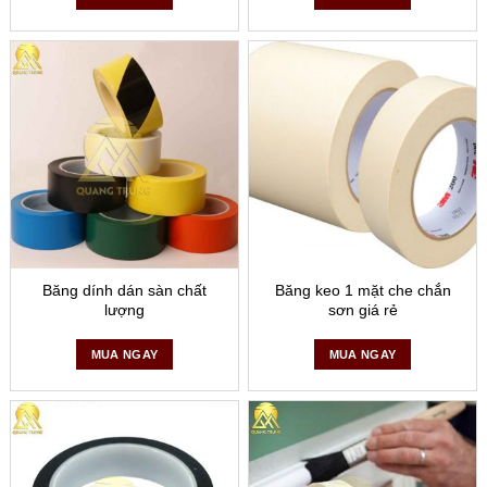
Hotline: 0904.331.338
Zalo: 0904.331.338
Mail: vattudonggoiquangtrung.com
Băng dính dán sàn chất
Băng keo 1 mặt che chắn
lượng
sơn giá rẻ
MUA NGAY
MUA NGAY