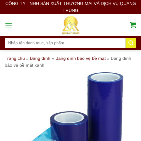
Skip
CÔNG TY TNHH SẢN XUẤT THƯƠNG MẠI VÀ DỊCH VỤ QUANG
TRUNG
to
content
Search
for:
Trang chủ
»
Băng dính
»
Băng dính bảo vệ bề mặt
»
Băng dính
bảo vệ bề mặt xanh