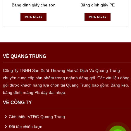
Băng dính giấy che sơn
Băng dính giấy PE
MUA NGAY
MUA NGAY
VỀ QUANG TRUNG
Công Ty TNHH Sản Xuất Thương Mại và Dịch Vụ Quang Trung
Ứng dụng băng dính 1 mặt che chắn sơn
chuyên cung cấp sản phẩm trong ngành đóng gói. Các vật liệu đóng
– Sử dụng che chắn khi sơn phủ, dùng định vị, đánh dấu ghi
gói được khách hàng lựa chọn tại Quang Trung bao gồm: Băng keo,
chú,…
băng dĩnh màng PE dây đai nhựa.
VỀ CÔNG TY
– Tạo đường chỉ, phân cách cho sản phẩm…
– Phù hợp cho công đoạn sơn tĩnh điện với nhiệt độ cao.
Giới thiệu VTĐG Quang Trung
Đối tác chiến lược
– Các sản phẩm đắt tiền sẽ không để lại keo trên bề mặt