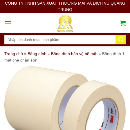
Skip
CÔNG TY TNHH SẢN XUẤT THƯƠNG MẠI VÀ DỊCH VỤ QUANG
TRUNG
to
content
Search
for:
Trang chủ
»
Băng dính
»
Băng dính bảo vệ bề mặt
»
Băng dính 1
mặt che chắn sơn