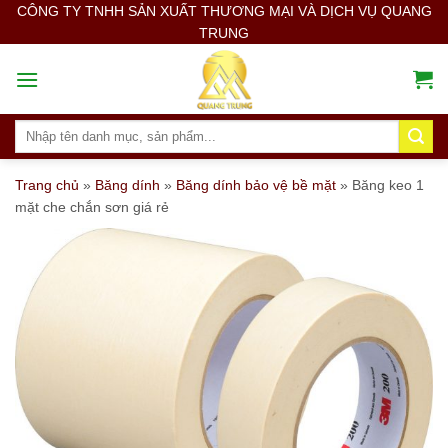
Skip
CÔNG TY TNHH SẢN XUẤT THƯƠNG MẠI VÀ DỊCH VỤ QUANG
TRUNG
to
content
Search
for:
Trang chủ
»
Băng dính
»
Băng dính bảo vệ bề mặt
»
Băng keo 1
mặt che chắn sơn giá rẻ