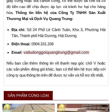
giấy cứng hoặc bìa carton cứng, có thể được tái chế và có
độ bền cao để chịu được áp lực và tránh hư hại cho hàng
hóa.
Thông tin liên hệ của Công Ty TNHH Sản Xuất
Thương Mại và Dịch Vụ Quang Trung:
Địa chỉ:
Số 24 Phố Lê Cảnh Tuân, Khu 3, Phường Hải
Tân, Thành phố Hải Dương, Hải Dương
Điện thoại:
0904.331.338
Email:
vattudonggoiquangtrung@gmail.com
Nếu bạn cần thêm thông tin về thanh nẹp góc chữ V hoặc
các sản phẩm đóng gói khác, bạn có thể liên hệ trực tiếp với
công ty qua thông tin trên để được tư vấn và hỗ trợ tốt nhất.
SẢN PHẨM CÙNG LOẠI