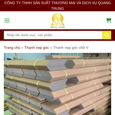
Skip
CÔNG TY TNHH SẢN XUẤT THƯƠNG MẠI VÀ DỊCH VỤ QUANG
TRUNG
to
content
Search
for:
Trang chủ
»
Thanh nẹp góc
»
Thanh nẹp góc chữ V