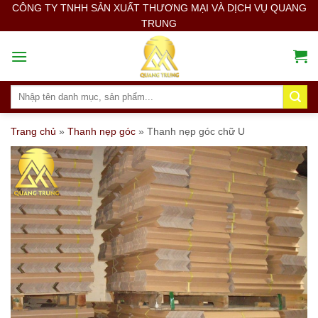
Skip
CÔNG TY TNHH SẢN XUẤT THƯƠNG MẠI VÀ DỊCH VỤ QUANG
TRUNG
to
content
Search
for:
Trang chủ
»
Thanh nẹp góc
»
Thanh nẹp góc chữ U