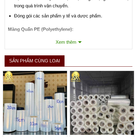
trong quá trình vận chuyển.
Đóng gói các sản phẩm y tế và dược phẩm.
Màng Quấn PE (Polyethylene):
Xem thêm
Màng quấn PE là loại màng nhựa được sử dụng để quấn
xung quanh các pallet hàng hóa hoặc các sản phẩm để giữ
chúng cố định và bảo vệ trong quá trình vận chuyển và lưu
SẢN PHẨM CÙNG LOẠI
trữ. Màng PE có độ đàn hồi cao và có thể giãn ra để quấn
chặt xung quanh các đối tượng.
Đặc Tính của Màng Quấn PE:
Độ Đàn Hồi:
Màng PE có khả năng giãn và quấn chặt
xung quanh sản phẩm.
Bảo Vệ:
Bảo vệ hàng hóa khỏi bụi bẩn, nước và hư hại
trong quá trình vận chuyển.
Tái Chế:
Màng PE thường có thể tái chế, phù hợp với