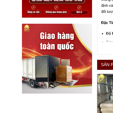
định và
đối tượ
Đặc Tí
Độ 
Bảo
Tái
Khả
SẢN 
Ứng D
Quấn
Bảo 
Sử d
Cả hai