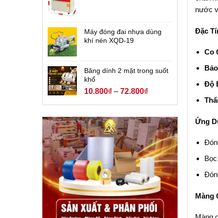
nước v
Đặc Tí
Máy đóng đai nhựa dùng
khí nén XQD-19
Co 
Bảo
Băng dính 2 mặt trong suốt
khổ
Độ 
10.800
₫
–
72.800
₫
Thẩ
Ứng Dụ
Đóng
Bọc 
Đón
Màng Q
Màng q