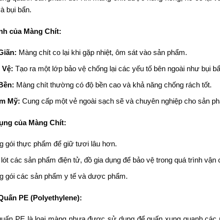
à bụi bẩn.
nh của Màng Chít:
Giãn:
Màng chít co lại khi gặp nhiệt, ôm sát vào sản phẩm.
 Vệ:
Tạo ra một lớp bảo vệ chống lại các yếu tố bên ngoài như bụi b
Bền:
Màng chít thường có độ bền cao và khả năng chống rách tốt.
m Mỹ:
Cung cấp một vẻ ngoài sạch sẽ và chuyên nghiệp cho sản ph
ng của Màng Chít:
 gói thực phẩm để giữ tươi lâu hơn.
lót các sản phẩm điện tử, đồ gia dụng để bảo vệ trong quá trình vận
g gói các sản phẩm y tế và dược phẩm.
uấn PE (Polyethylene):
uấn PE là loại màng nhựa được sử dụng để quấn xung quanh các p