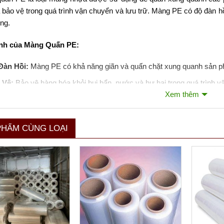
 bảo vệ trong quá trình vận chuyển và lưu trữ. Màng PE có độ đàn h
ng.
nh của Màng Quấn PE:
Đàn Hồi:
Màng PE có khả năng giãn và quấn chặt xung quanh sản 
 Vệ:
Bảo vệ hàng hóa khỏi bụi bẩn, nước và hư hại trong quá trình v
Xem thêm
 Chế:
Màng PE thường có thể tái chế, phù hợp với các tiêu chuẩn mô
 Năng Thích Ứng:
Có thể sử dụng cho nhiều kích thước và hình d
PHẨM CÙNG LOẠI
ụng của Màng Quấn PE:
 pallet hàng hóa trong kho bãi và vận chuyển.
vệ đồ nội thất và các vật dụng lớn khác khi chuyển nhà hoặc chuyể
ụng trong nông nghiệp để bảo vệ cây trồng.
 loại màng này đều đóng vai trò quan trọng trong ngành công nghiệ