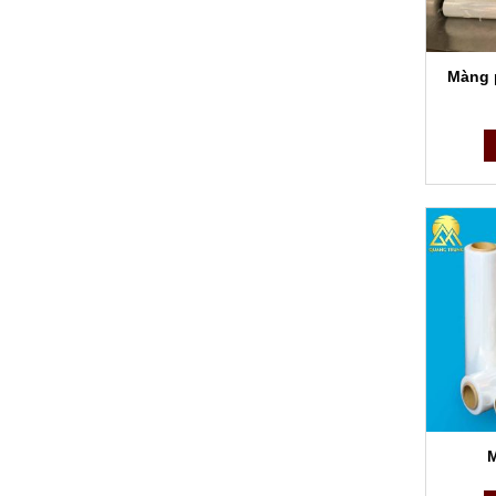
các yếu
Màng p
M