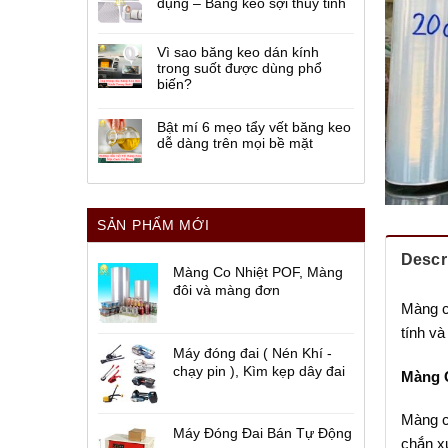
dụng – Băng keo sợi thủy tinh
Vì sao băng keo dán kính
trong suốt được dùng phổ
biến?
Bật mí 6 mẹo tẩy vết băng keo
dễ dàng trên mọi bề mặt
SẢN PHẨM MỚI
Descr
Màng Co Nhiệt POF, Màng
đôi và màng đơn
Màng ch
tính và
Máy đóng đai ( Nén Khí -
chạy pin ), Kìm kẹp dây đai
Màng C
Màng c
Máy Đóng Đai Bán Tự Động
chắn x