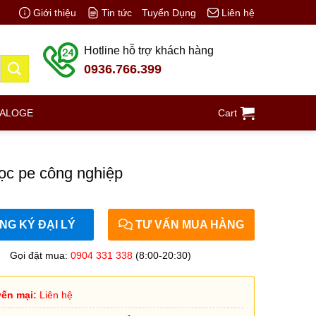
Giới thiệu
Tin tức
Tuyển Dụng
Liên hệ
Hotline hỗ trợ khách hàng
0936.766.399
TALOGE
Cart
ọc pe công nghiệp
G KÝ ĐẠI LÝ
TƯ VẤN MUA HÀNG
Gọi đặt mua:
0904 331 338
(8:00-20:30)
ến mại:
Liên hệ