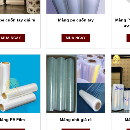
 tố có hại và đảm bảo hàng hóa đến tay người tiêu dùng trong tình trạ
Màng PE
e cuốn tay giá rẻ
Màng pe cuốn tay
lượ
MUA NGAY
MUA NGAY
àng PE Film
Màng chít giá rẻ
Mà