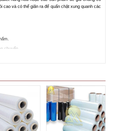
ồi cao và có thể giãn ra để quấn chặt xung quanh các
phẩm.
ận chuyển.
i trường.
ạng sản phẩm khác nhau.
n văn phòng.
p đóng gói và vận chuyển, giúp bảo vệ sản phẩm khỏi