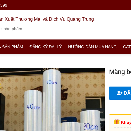
.399
n Xuất Thương Mại và Dịch Vụ Quang Trung
Ả SẢN PHẨM
ĐĂNG KÝ ĐẠI LÝ
HƯỚNG DẪN MUA HÀNG
CA
Màng b
ĐĂN
Khuy