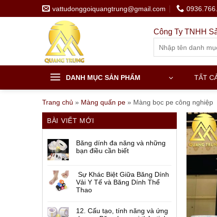
Skip
vattudonggoiquangtrung@gmail.com
0936.766
to
content
Công Ty TNHH Sả
Search
for:
DANH MỤC SẢN PHẨM
TẤT C
Trang chủ
»
Màng quấn pe
»
Màng bọc pe công nghiệp
BÀI VIẾT MỚI
Băng dính đa năng và những
bạn điều cần biết
Sự Khác Biệt Giữa Băng Dính
Vải Y Tế và Băng Dính Thể
Thao
12. Cấu tạo, tính năng và ứng