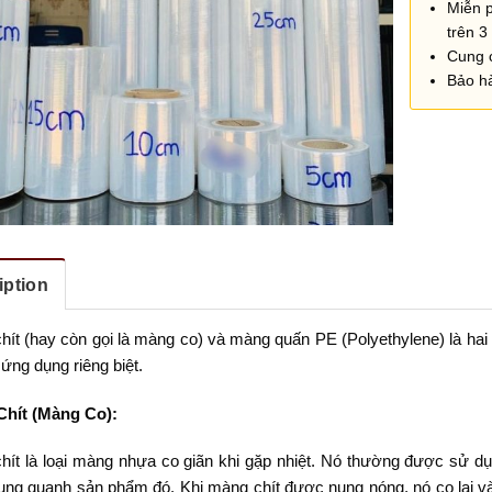
Miễn 
trên 3 
Cung 
Bảo h
iption
ít (hay còn gọi là màng co) và màng quấn PE (Polyethylene) là hai l
 ứng dụng riêng biệt.
hít (Màng Co):
hít là loại màng nhựa co giãn khi gặp nhiệt. Nó thường được sử dụ
ung quanh sản phẩm đó. Khi màng chít được nung nóng, nó co lại v