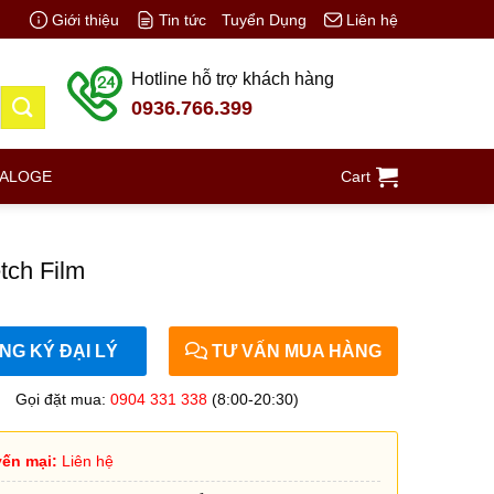
Giới thiệu
Tin tức
Tuyển Dụng
Liên hệ
Hotline hỗ trợ khách hàng
0936.766.399
TALOGE
Cart
tch Film
G KÝ ĐẠI LÝ
TƯ VẤN MUA HÀNG
Gọi đặt mua:
0904 331 338
(8:00-20:30)
ến mại:
Liên hệ