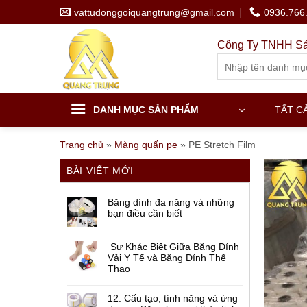
Skip
vattudonggoiquangtrung@gmail.com
0936.766
to
content
Công Ty TNHH Sả
Search
for:
DANH MỤC SẢN PHẨM
TẤT C
Trang chủ
»
Màng quấn pe
»
PE Stretch Film
BÀI VIẾT MỚI
Băng dính đa năng và những
bạn điều cần biết
Sự Khác Biệt Giữa Băng Dính
Vải Y Tế và Băng Dính Thể
Thao
12. Cấu tạo, tính năng và ứng