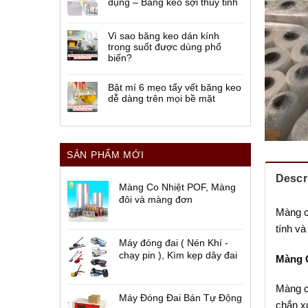
dụng – Băng keo sợi thủy tinh
Vì sao băng keo dán kính
trong suốt được dùng phổ
biến?
Bật mí 6 mẹo tẩy vết băng keo
dễ dàng trên mọi bề mặt
SẢN PHẨM MỚI
Descr
Màng Co Nhiệt POF, Màng
đôi và màng đơn
Màng ch
tính và
Máy đóng đai ( Nén Khí -
chạy pin ), Kìm kẹp dây đai
Màng C
Màng c
Máy Đóng Đai Bán Tự Động
chắn x