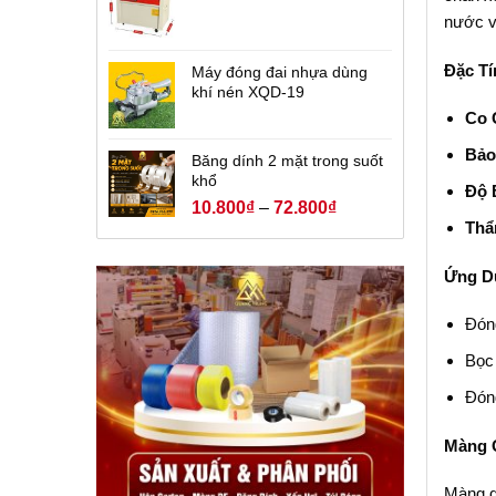
nước v
Đặc Tí
Máy đóng đai nhựa dùng
khí nén XQD-19
Co 
Bảo
Băng dính 2 mặt trong suốt
khổ
Độ 
10.800
₫
–
72.800
₫
Thẩ
Ứng Dụ
Đóng
Bọc 
Đón
Màng Q
Màng q