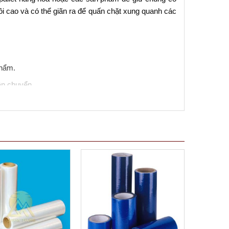
ồi cao và có thể giãn ra để quấn chặt xung quanh các
phẩm.
ận chuyển.
i trường.
ạng sản phẩm khác nhau.
n văn phòng.
p đóng gói và vận chuyển, giúp bảo vệ sản phẩm khỏi