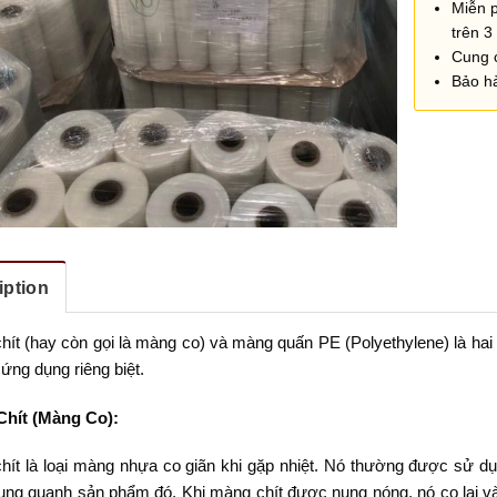
Miễn 
trên 3 
Cung 
Bảo h
iption
ít (hay còn gọi là màng co) và màng quấn PE (Polyethylene) là hai l
 ứng dụng riêng biệt.
hít (Màng Co):
hít là loại màng nhựa co giãn khi gặp nhiệt. Nó thường được sử dụ
ung quanh sản phẩm đó. Khi màng chít được nung nóng, nó co lại v