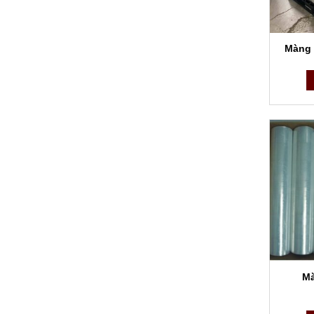
các yếu
Màng 
Mà