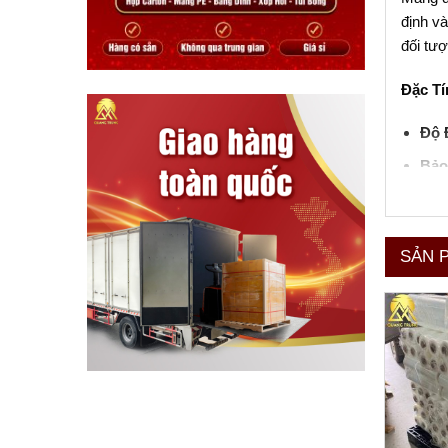
định và
đối tượ
Đặc Tí
Độ 
Bảo
Tái
Khả
SẢN 
Ứng D
Quấn
Bảo 
Sử d
Cả hai