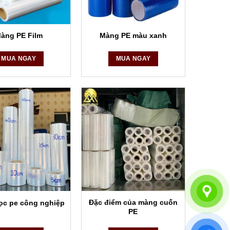
ng tốt nhất.
àng PE Film
Màng PE màu xanh
MUA NGAY
MUA NGAY
Đặc điểm của màng cuốn
ọc pe công nghiệp
PE