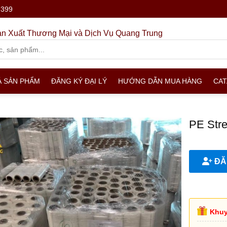
.399
n Xuất Thương Mại và Dịch Vụ Quang Trung
Ả SẢN PHẨM
ĐĂNG KÝ ĐẠI LÝ
HƯỚNG DẪN MUA HÀNG
CA
PE Stre
ĐĂN
Khuy