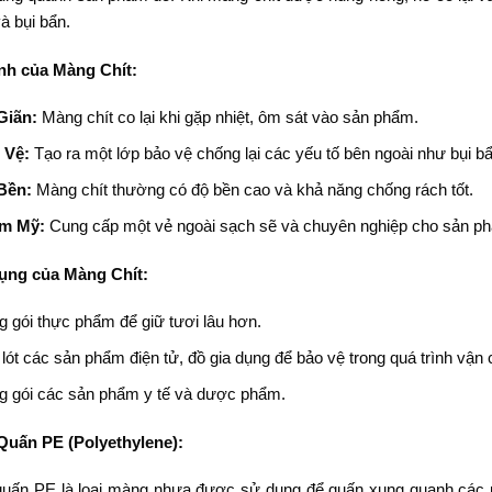
à bụi bẩn.
nh của Màng Chít:
Giãn:
Màng chít co lại khi gặp nhiệt, ôm sát vào sản phẩm.
 Vệ:
Tạo ra một lớp bảo vệ chống lại các yếu tố bên ngoài như bụi b
Bền:
Màng chít thường có độ bền cao và khả năng chống rách tốt.
m Mỹ:
Cung cấp một vẻ ngoài sạch sẽ và chuyên nghiệp cho sản ph
ng của Màng Chít:
 gói thực phẩm để giữ tươi lâu hơn.
lót các sản phẩm điện tử, đồ gia dụng để bảo vệ trong quá trình vận
g gói các sản phẩm y tế và dược phẩm.
uấn PE (Polyethylene):
uấn PE là loại màng nhựa được sử dụng để quấn xung quanh các p