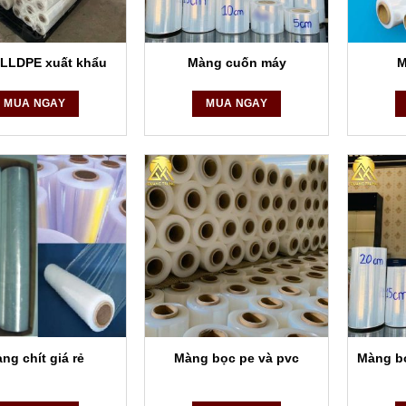
 tố có hại và đảm bảo hàng hóa đến tay người tiêu dùng trong tình trạ
LLDPE xuất khẩu
Màng cuốn máy
M
MUA NGAY
MUA NGAY
ng chít giá rẻ
Màng bọc pe và pvc
Màng b