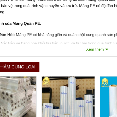
 bảo vệ trong quá trình vận chuyển và lưu trữ. Màng PE có độ đàn h
ng.
nh của Màng Quấn PE:
Đàn Hồi:
Màng PE có khả năng giãn và quấn chặt xung quanh sản 
 Vệ:
Bảo vệ hàng hóa khỏi bụi bẩn, nước và hư hại trong quá trình v
Xem thêm
 Chế:
Màng PE thường có thể tái chế, phù hợp với các tiêu chuẩn mô
 Năng Thích Ứng:
Có thể sử dụng cho nhiều kích thước và hình d
PHẨM CÙNG LOẠI
ụng của Màng Quấn PE:
 pallet hàng hóa trong kho bãi và vận chuyển.
vệ đồ nội thất và các vật dụng lớn khác khi chuyển nhà hoặc chuyể
ụng trong nông nghiệp để bảo vệ cây trồng.
 loại màng này đều đóng vai trò quan trọng trong ngành công nghiệ