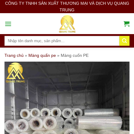
Skip
CÔNG TY TNHH SẢN XUẤT THƯƠNG MẠI VÀ DỊCH VỤ QUANG
TRUNG
to
content
Search
for:
Trang chủ
»
Màng quấn pe
»
Màng cuốn PE