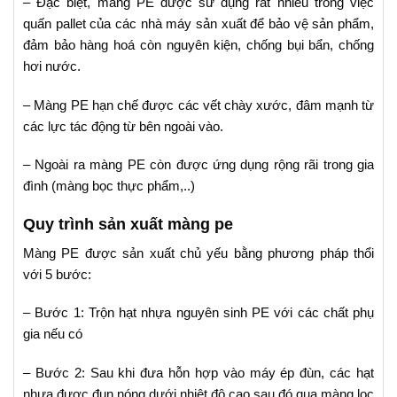
– Đặc biệt, màng PE được sử dụng rất nhiều trong việc
quấn pallet của các nhà máy sản xuất để bảo vệ sản phẩm,
đảm bảo hàng hoá còn nguyên kiện, chống bụi bẩn, chống
hơi nước.
– Màng PE hạn chế được các vết chày xước, đâm mạnh từ
các lực tác động từ bên ngoài vào.
– Ngoài ra màng PE còn được ứng dụng rộng rãi trong gia
đình (màng bọc thực phẩm,..)
Quy trình sản xuất màng pe
Màng PE được sản xuất chủ yếu bằng phương pháp thổi
với 5 bước:
– Bước 1: Trộn hạt nhựa nguyên sinh PE với các chất phụ
gia nếu có
– Bước 2: Sau khi đưa hỗn hợp vào máy ép đùn, các hạt
nhựa được đun nóng dưới nhiệt độ cao sau đó qua màng lọc