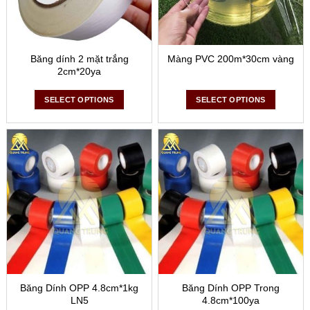
được chọn dựa trên trọng lượng và độ nhạy cảm của hàng
hóa cần đóng gói. Màng chít cũng có thể được tái chế, giúp
giảm thiểu tác động đến môi trường.
Băng dính 2 mặt trắng
Màng PVC 200m*30cm vàng
2cm*20ya
SELECT OPTIONS
SELECT OPTIONS
Băng Dính OPP 4.8cm*1kg
Băng Dính OPP Trong
LN5
4.8cm*100ya