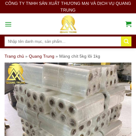
Skip
CÔNG TY TNHH SẢN XUẤT THƯƠNG MẠI VÀ DỊCH VỤ QUANG
TRUNG
to
content
Search
for:
Trang chủ
»
Quang Trung
»
Màng chít 5kg lõi 1kg