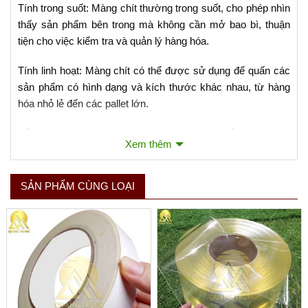
Tính trong suốt: Màng chít thường trong suốt, cho phép nhìn
thấy sản phẩm bên trong mà không cần mở bao bì, thuận
tiện cho việc kiểm tra và quản lý hàng hóa.
Tính linh hoạt: Màng chít có thể được sử dụng để quấn các
sản phẩm có hình dạng và kích thước khác nhau, từ hàng
hóa nhỏ lẻ đến các pallet lớn.
Dễ sử dụng: Màng chít có thể được áp dụng bằng tay hoặc
Xem thêm
bằng máy quấn màng tự động, tùy thuộc vào quy mô và nhu
cầu của doanh nghiệp.
SẢN PHẨM CÙNG LOẠI
Tính kinh tế và hiệu quả: Việc sử dụng màng chít giúp tiết
kiệm chi phí đóng gói và giảm thiểu rủi ro hỏng hóc hàng
hóa, từ đó tăng hiệu quả kinh tế.
Màng chít thường được sản xuất từ các loại nhựa như
polyethylene (PE), đặc biệt là low-density polyethylene
(LDPE). Nó có sẵn ở nhiều độ dày khác nhau và có thể