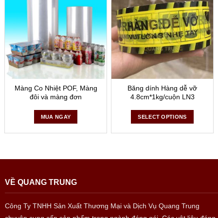
Màng Co Nhiệt POF, Màng
Băng dính Hàng dễ vỡ
đôi và màng đơn
4.8cm*1kg/cuộn LN3
MUA NGAY
SELECT OPTIONS
VỀ QUANG TRUNG
Công Ty TNHH Sản Xuất Thương Mại và Dịch Vụ Quang Trung