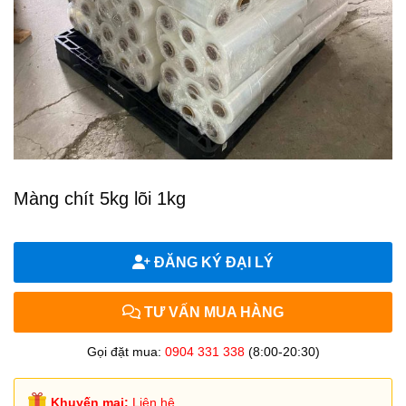
Màng chít 5kg lõi 1kg
ĐĂNG KÝ ĐẠI LÝ
TƯ VẤN MUA HÀNG
Gọi đặt mua:
0904 331 338
(8:00-20:30)
Khuyến mại:
Liên hệ