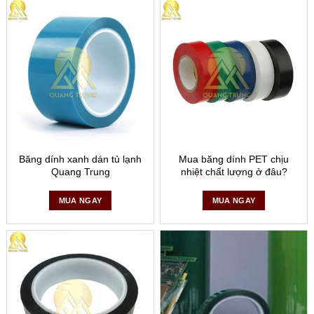
Vì sao bạn nên mua băng dính chống tĩnh điện tại
Công ty TNHH Quang Trung?
Được sản xuất trên dây chuyền thiết bị tân tiến nhất hiện
nay, số lượng không giới hạn, chúng tôi đáp ứng được
lượng sản phẩm khách hàng yêu cầu.
Lập trình vận hành với đội ngũ kĩ sư, cán bộ kĩ thuật
Băng dính xanh dán tủ lạnh
Mua băng dính PET chịu
được đào tạo chuyên sâu, có nhiều năm kinh nghiện
Quang Trung
nhiệt chất lượng ở đâu?
trong lĩnh vực sản xuất băng dính.
MUA NGAY
MUA NGAY
Nguyên liệu nhập khẩu 100%, không ảnh hưởng đến sức
khỏe người sử dụng, được kiểm định chặt chẽ.
Giá cả cạnh tranh trên thị trường.
Đội ngũ nhân viên nhiệt tình, năng động, chuyên nghiệp,
phù hợp với mục đích khách hàng yêu cầu.