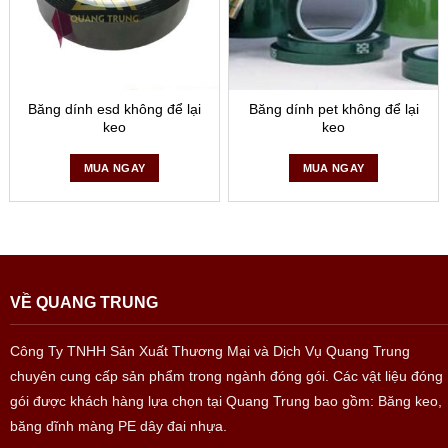
Quang Trung thường xuyên nghiên cứu, ứng dụng những
công nghệ, những cải tiến mới nhất vào dây chuyền máy
móc sản xuất nhằm nâng cao tính tự động hóa, năng cao
năng xuất lao động, tạo ra những sản phẩm chất lượng.
Băng dính esd không để lại
Băng dính pet không để lại
Là công ty sản xuất băng keo lớn nhất miền Bắc, chúng tôi
keo
keo
tự hào là nhà cung cấp uy tín – chất lượng.
MUA NGAY
MUA NGAY
Bạn có nhu cầu mua băng dính ESD chống tĩnh điện hãy
liên hệ: 0904.331.338 để biết thêm chi tiết về sản phẩm.
VỀ QUANG TRUNG
Công Ty TNHH Sản Xuất Thương Mại và Dịch Vụ Quang Trung
chuyên cung cấp sản phẩm trong ngành đóng gói. Các vật liệu đóng
gói được khách hàng lựa chọn tại Quang Trung bao gồm: Băng keo,
băng dĩnh màng PE dây đai nhựa.