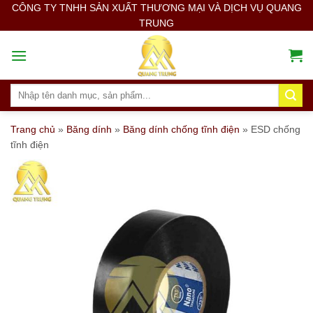
Skip
CÔNG TY TNHH SẢN XUẤT THƯƠNG MẠI VÀ DỊCH VỤ QUANG
TRUNG
to
content
Search
for:
Trang chủ
»
Băng dính
»
Băng dính chống tĩnh điện
»
ESD chống
tĩnh điện