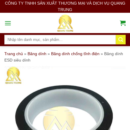
Skip
CÔNG TY TNHH SẢN XUẤT THƯƠNG MẠI VÀ DỊCH VỤ QUANG
TRUNG
to
content
Search
for:
Trang chủ
»
Băng dính
»
Băng dính chống tĩnh điện
»
Băng dính
ESD siêu dính