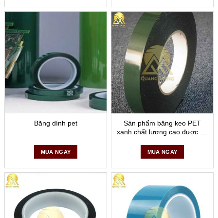
– Dùng để đóng gói các khay đựng chip
– Dùng để dán các ghi chú trong phòng sạch
– Đảm bảo an toàn cho người lao động, bảo vệ linh kiện điện
tử và các thiết bị tốt hơn. Là sản phẩm lý tưởng cho việc
bảo vệ các sản phẩm: Bảng mạch, linh kiện điện tử, chất
bán dẫn,… rất nhạy cảm trong quá trình sản xuất, gò hàn,…
Băng dính chống tĩnh điện có nhiều ứng dụng hữu ích
Băng dính chống tĩnh Quang Trung
luôn bảo đảm cao về
Băng dính pet
Sản phẩm băng keo PET
xanh chất lượng cao được sử
mặt chất lượng bởi sản phẩm của chúng tôi
được sản
dụng trong nhiều lĩnh vực
xuất trên dây truyền hiện đại, đảm bảo đáp ứng được những
MUA NGAY
MUA NGAY
tiêu chuẩn khắt khe nhất của khách hàng. Công ty với hệ
thống máy móc hiện đại và lựa chọn nguồn nguyên liệu tốt
nhất luôn cho ra đời những sản phẩm băng dính chất lượng
và an toàn cho người sử dụng. Đồng thời chúng tôi cũng
cung cấp băng dính chông tĩnh điện với giá cả hợp lý, mang
tính cạch tranh cao.