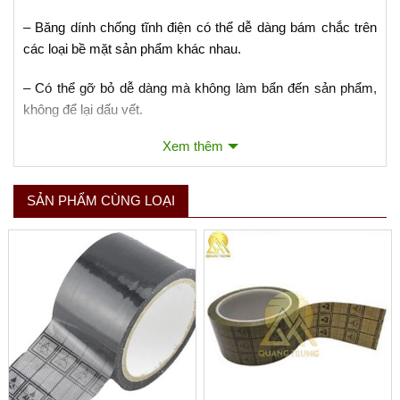
– Băng dính chống tĩnh điện có thể dễ dàng bám chắc trên
các loại bề mặt sản phẩm khác nhau.
– Có thể gỡ bỏ dễ dàng mà không làm bẩn đến sản phẩm,
không để lại dấu vết.
Xem thêm
– Chịu được môi trường có axít.
– Dùng để bảo vệ bảng mạch điện tử tránh tiếp xúc với tay,
SẢN PHẨM CÙNG LOẠI
khi hàn các rãnh hoặc quá trìnhthổi hơi nóng.
0
0
Xem thêm
– Có thể chịu được nhiệt độ cao tới 300
C (500
F).
– Lớp phim PET tráng kim lọa kết hợp với lớp kết dính
Acrylic chống tĩnh điện.
Băng dính chống tĩnh điện có nhiều đặc điểm nổi trội
Những ứng dụng của
băng dính
chống tĩnh