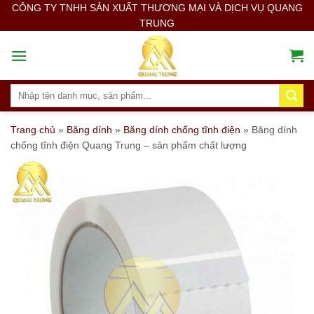
Skip
CÔNG TY TNHH SẢN XUẤT THƯƠNG MẠI VÀ DỊCH VỤ QUANG
TRUNG
to
content
Search
for:
Trang chủ
»
Băng dính
»
Băng dính chống tĩnh điện
»
Băng dính
chống tĩnh điện Quang Trung – sản phẩm chất lượng