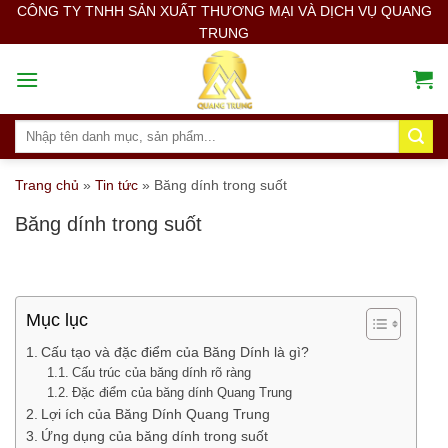
Skip
CÔNG TY TNHH SẢN XUẤT THƯƠNG MẠI VÀ DỊCH VỤ QUANG
TRUNG
to
content
Search
for:
Trang chủ
»
Tin tức
»
Băng dính trong suốt
Băng dính trong suốt
Mục lục
Cấu tạo và đặc điểm của Băng Dính là gì?
Cấu trúc của băng dính rõ ràng
Đặc điểm của băng dính Quang Trung
Lợi ích của Băng Dính Quang Trung
Ứng dụng của băng dính trong suốt