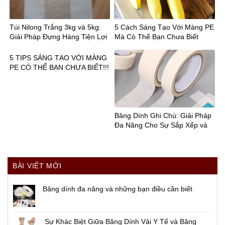
Túi Nilong Trắng 3kg và 5kg:
5 Cách Sáng Tạo Với Màng PE
Giải Pháp Đựng Hàng Tiện Lợi
Mà Có Thể Bạn Chưa Biết
cho Doanh Nghiệp
5 TIPS SÁNG TẠO VỚI MÀNG
PE CÓ THỂ BẠN CHƯA BIẾT!!!
Băng Dính Ghi Chú: Giải Pháp
Đa Năng Cho Sự Sắp Xếp và
Phân Loại!
BÀI VIẾT MỚI
Băng dính đa năng và những bạn điều cần biết
Sự Khác Biệt Giữa Băng Dính Vải Y Tế và Băng