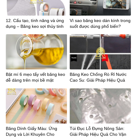
12. Cấu tạo, tính năng và ứng
Vì sao băng keo dán kính trong
dụng – Băng keo sợi thủy tinh
suốt được dùng phổ biến?
Bật mí 6 mẹo tẩy vết băng keo
Băng Keo Chống Rò Rỉ Nước
dễ dàng trên mọi bề mặt
Cao Su: Giải Pháp Hiệu Quả
Cho Công Trình Xây Dựng
Băng Dính Giấy Màu: Ứng
Túi Đục Lỗ Đựng Nông Sản:
Dụng và Lời Khuyên Cho
Giải Pháp Hiệu Quả Cho Vận