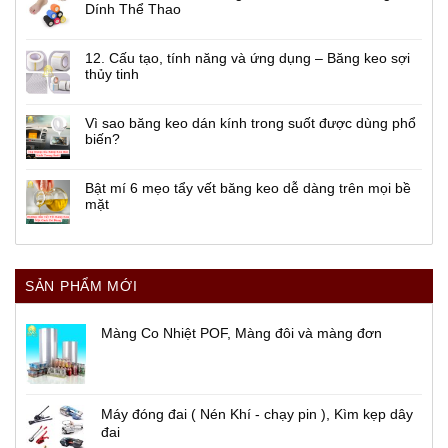
Dính Thể Thao
12. Cấu tạo, tính năng và ứng dụng – Băng keo sợi
thủy tinh
Vì sao băng keo dán kính trong suốt được dùng phổ
biến?
Bật mí 6 mẹo tẩy vết băng keo dễ dàng trên mọi bề
mặt
SẢN PHẨM MỚI
Màng Co Nhiệt POF, Màng đôi và màng đơn
Máy đóng đai ( Nén Khí - chạy pin ), Kìm kẹp dây
đai