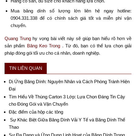
Hàng có sẵn, đủ size cho khách hàng lựa chọn.
Mua băng dính số lượng lớn liên hệ ngay hotline:
0904.331.338
để có chính sách giá tốt và miễn phí vận
chuyển.
Quang Trung
hy vọng bài viết này sẽ giúp bạn hiểu rõ hơn về
sản phẩm
Băng Keo Trong
. Từ đó, bạn có thể lựa chọn giải
pháp đóng gói tối ưu cho cá nhân, doanh nghiệp.
TIN LIÊN QUAN
Dị Ứng Băng Dính: Nguyên Nhân và Cách Phòng Tránh Hiện
Đại
Tìm Hiểu Về Thùng Carton 3 Lớp: Lựa Chọn Đáng Tin Cậy
cho Đóng Gói và Vận Chuyển
Đặc điểm của hộp các tông
Sự Khác Biệt Giữa Băng Dính Vải Y Tế và Băng Dính Thể
Thao
Sự Đa Dạng và Ứng Dụng Linh Hoạt của Băng Dính Trong