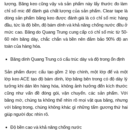
lượng. Băng keo cũng vậy và sản phẩm này lấy thước đo làm
chỉ số mic để đánh giá chất lượng của sản phẩm. Clear tape là
dòng sản phẩm băng keo được đánh giá là có chỉ số mic hàng
đầu, tức là độ bền, độ bám dính và khả năng chống nước đều ở
mức cao. Băng do Quang Trung cung cấp có chỉ số mic từ 50-
60 nên băng dày, chắc chắn và bền nên đảm bảo 90% độ an
toàn của hàng hóa.
Băng dính Quang Trung có cấu trúc dày và độ trong ổn định
Sản phẩm được cấu tạo gồm 2 lớp chính, một lớp đế và một
lớp keo ACE tạo độ bám dính, lớp băng bên trong có độ dày lý
tưởng khi dán lên hàng hóa, không ảnh hưởng đến kích thước
cũng như vấn đề đóng gói, vận chuyển. các sản phẩm. Với
băng mờ, chúng ta không thể nhìn rõ mọi vật qua băng, nhưng
với băng trong, chúng không khác gì những tấm gương thứ hai
giúp người đọc nhìn rõ.
Độ bền cao và khả năng chống nước