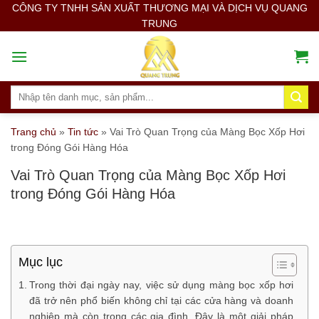
Skip
CÔNG TY TNHH SẢN XUẤT THƯƠNG MẠI VÀ DỊCH VỤ QUANG
TRUNG
to
content
Search
for:
Trang chủ
»
Tin tức
»
Vai Trò Quan Trọng của Màng Bọc Xốp Hơi
trong Đóng Gói Hàng Hóa
Vai Trò Quan Trọng của Màng Bọc Xốp Hơi
trong Đóng Gói Hàng Hóa
Mục lục
Trong thời đại ngày nay, việc sử dụng màng bọc xốp hơi
đã trở nên phổ biến không chỉ tại các cửa hàng và doanh
nghiệp mà còn trong các gia đình. Đây là một giải pháp