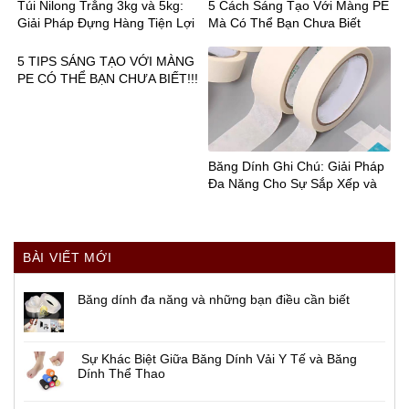
Túi Nilong Trắng 3kg và 5kg:
5 Cách Sáng Tạo Với Màng PE
Giải Pháp Đựng Hàng Tiện Lợi
Mà Có Thể Bạn Chưa Biết
cho Doanh Nghiệp
5 TIPS SÁNG TẠO VỚI MÀNG
PE CÓ THỂ BẠN CHƯA BIẾT!!!
Băng Dính Ghi Chú: Giải Pháp
Đa Năng Cho Sự Sắp Xếp và
Phân Loại!
BÀI VIẾT MỚI
Băng dính đa năng và những bạn điều cần biết
Sự Khác Biệt Giữa Băng Dính Vải Y Tế và Băng
Dính Thể Thao