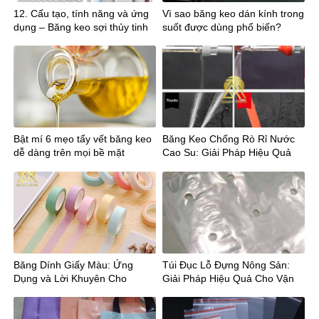
12. Cấu tạo, tính năng và ứng
Vì sao băng keo dán kính trong
dụng – Băng keo sợi thủy tinh
suốt được dùng phổ biến?
Bật mí 6 mẹo tẩy vết băng keo
Băng Keo Chống Rò Rỉ Nước
dễ dàng trên mọi bề mặt
Cao Su: Giải Pháp Hiệu Quả
Cho Công Trình Xây Dựng
Băng Dính Giấy Màu: Ứng
Túi Đục Lỗ Đựng Nông Sản:
Dụng và Lời Khuyên Cho
Giải Pháp Hiệu Quả Cho Vận
Người Tiêu Dùng
Chuyển và Bảo Quản