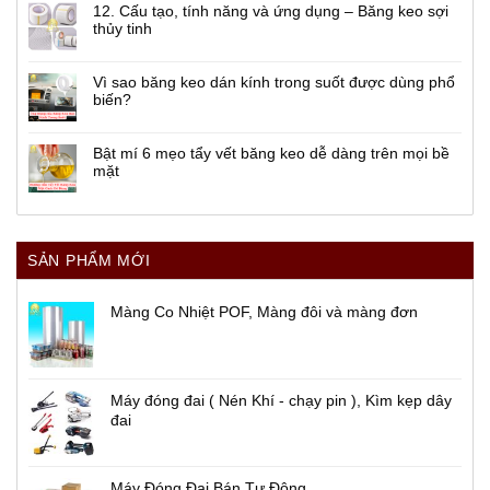
12. Cấu tạo, tính năng và ứng dụng – Băng keo sợi
thủy tinh
Vì sao băng keo dán kính trong suốt được dùng phổ
biến?
Bật mí 6 mẹo tẩy vết băng keo dễ dàng trên mọi bề
mặt
SẢN PHẨM MỚI
Màng Co Nhiệt POF, Màng đôi và màng đơn
Máy đóng đai ( Nén Khí - chạy pin ), Kìm kẹp dây
đai
Máy Đóng Đai Bán Tự Động