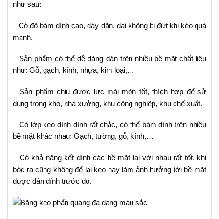
như sau:
– Có độ bám dính cao, dày dặn, dai không bị đứt khi kéo quá
mạnh.
– Sản phẩm có thể dễ dàng dán trên nhiều bề mặt chất liệu
như: Gỗ, gạch, kính, nhựa, kim loại,…
– Sản phẩm chịu được lực mài mòn tốt, thích hợp để sử
dụng trong kho, nhà xưởng, khu công nghiệp, khu chế xuất.
– Có lớp keo dính dính rất chắc, có thể bám dính trên nhiều
bề mặt khác nhau: Gạch, tường, gỗ, kính,…
– Có khả năng kết dính các bề mặt lại với nhau rất tốt, khi
bóc ra cũng không để lại keo hay làm ảnh hưởng tới bề mặt
được dán dính trước đó.