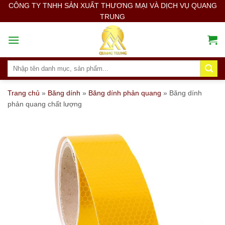
Skip
CÔNG TY TNHH SẢN XUẤT THƯƠNG MẠI VÀ DỊCH VỤ QUANG
TRUNG
to
content
Search
for:
Trang chủ
»
Băng dính
»
Băng dính phản quang
»
Băng dính
phản quang chất lượng