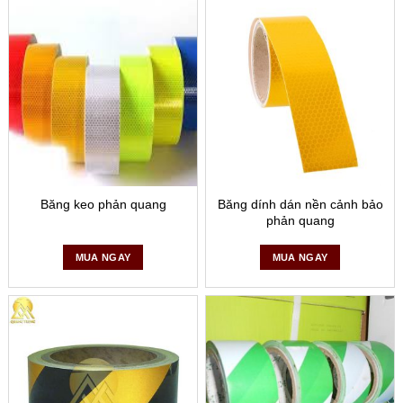
– Sử dụng để dán ở cầu thang giúp người đi bộ
Có thể là cầu thang nhà, công ty, hay cầu thang đường hầm
dành cho người đi bộ,… vốn dĩ đây là điểm nhiều người bị
vấp ngã ngay cả khi có ánh sáng thuận lợi. Vì thế, sử dụng
băng dính phản quang cho cầu thang sẽ phát sáng giúp
người đi lại thuận tiện hơn trong trường hợp mất điện, hoặc
điện bị hỏng mà chưa thể khắc phục ngay.
Băng keo phản quang
Băng dính dán nền cảnh bảo
phản quang
MUA NGAY
MUA NGAY