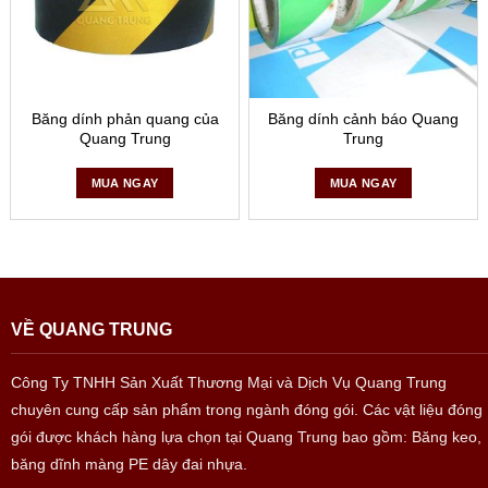
Băng dính phản quang của
Băng dính cảnh báo Quang
Quang Trung
Trung
MUA NGAY
MUA NGAY
– Sử dụng để làm bia, chữ, ký hiệu cảnh báo cho những nơi
nguy hiểm
Những nơi như công trường, công trình đang được sửa
chữa dở hay những khu vực đang hỏng chưa được sửa
VỀ QUANG TRUNG
chữa kịp thời là những nơi nguy hiểm và chúng đang tồn tại
khá nhiều trong cuộc sống của chúng ta. Những địa điểm
Công Ty TNHH Sản Xuất Thương Mại và Dịch Vụ Quang Trung
này là nguyên nhân của nhiều vụ tai nạn không mong muốn
chuyên cung cấp sản phẩm trong ngành đóng gói. Các vật liệu đóng
gây tổn hại nghiêm trọng đến tài sản và tính mạng con người
gói được khách hàng lựa chọn tại Quang Trung bao gồm: Băng keo,
vì không có sự cảnh báo kịp thời cho mọi người. Băng dính
băng dĩnh màng PE dây đai nhựa.
phản quang có thể làm giảm nguy cơ tai nạn, là cách giải