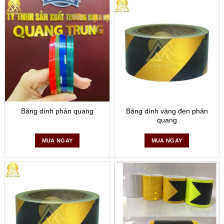
nguy hiểm và chúng đang tồn tại khá nhiều trong cuộc sống
của chúng ta. Những địa điểm này là nguyên nhân của nhiều
vụ tai nạn không mong muốn gây tổn hại nghiêm trọng đến
tài sản và tính mạng con người vì không có sự cảnh báo kịp
thời cho mọi người.
Băng dính phản quang
có thể làm
giảm nguy cơ tai nạn, là cách giải đáp vấn đề nghiêm trọng
trên.
Điều đặc biệt của loại băng dính này đó chính là phát huy tác
Băng dính phản quang
Băng dính vàng đen phản
dụng 24/24 giờ, dùng được cả ban ngày lẫn ban đêm (ban
quang
đêm không cần đèn mà phát sáng khiến người đi lại dễ nhận
ra từ xa). Điều này không chỉ giúp giải quyết vấn đề trên mà
MUA NGAY
MUA NGAY
còn có thể giúp các doanh nghiệp tiết kiệm 1 khoản chi phí
lớn bởi sản phẩm hiện nay có giá không quá cao.