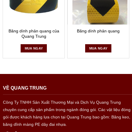
Băng dính phản quang của
Băng dính phản quang
Quang Trung
MUA NGAY
MUA NGAY
VỀ QUANG TRUNG
Băng dính phản quang có giá thành rẻ
Công Ty TNHH Sản Xuất Thương Mại và Dịch Vụ Quang Trung
chuyên cung cấp sản phẩm trong ngành đóng gói. Các vật liệu đóng
Sở dĩ chúng được sử dụng hiệu quả cả ngày lẫn đêm là bởi
gói được khách hàng lựa chọn tại Quang Trung bao gồm: Băng keo,
vì vào lúc ban đêm tối không có ánh đèn chiếu sáng thì băng
băng dĩnh màng PE dây đai nhựa.
dính vẫn sẽ có phản quang là phát sáng giúp người nhìn có
thẻ dễ dàng nhận biết mà tránh xa hoặc có cách xử lý kịp