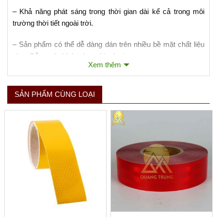
– Khả năng phát sáng trong thời gian dài kể cả trong môi
trường thời tiết ngoài trời.
– Sản phẩm có thể dễ dàng dán trên nhiều bề mặt chất liệu
như: Gỗ, gạch, kính, nhựa, kim loại,…
Xem thêm
– Sản phẩm chịu được lực mài mòn tốt, thích hợp để sử
dụng trong kho, nhà xưởng, khu công nghiệp, khu chế xuất.
SẢN PHẨM CÙNG LOẠI
– Có lớp keo dính dính rất chắc, có thể bám dính trên nhiều
bề mặt khác nhau: Gạch, tường, gỗ, kính,…
Xem thêm
– Có khả năng kết dính các bề mặt lại với nhau rất tốt, khi
bóc ra cũng không để lại keo hay làm ảnh hưởng tới bề mặt
được dán dính trước đó.
–
Có màu sắc đa dạng.
– Thao tác sử dụng đơn giản, dễ dàng và giá thành không