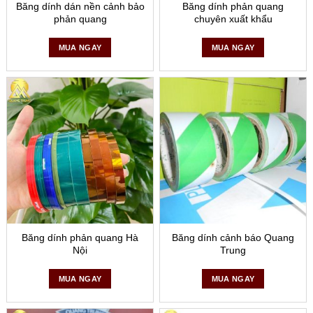
cao chính là ưu thế vượt trội mà sản phẩm mang lại.
Băng dính dán nền cảnh bảo
Băng dính phản quang
phản quang
chuyên xuất khẩu
MUA NGAY
MUA NGAY
Băng dính phản quang có màu sắc đa dạng
Băng dính phản quang Hà
Băng dính cảnh báo Quang
Băng dính phản quang dùng cảnh cáo cho các
Nội
Trung
công trình
MUA NGAY
MUA NGAY
Những công trình đang được sửa chữa dở hay những khu
vực đang hỏng chưa được sửa chữa kịp thời là những nơi