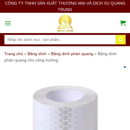
Skip
CÔNG TY TNHH SẢN XUẤT THƯƠNG MẠI VÀ DỊCH VỤ QUANG
TRUNG
to
content
Search
for:
Trang chủ
»
Băng dính
»
Băng dính phản quang
»
Băng dính
phản quang cho công trường