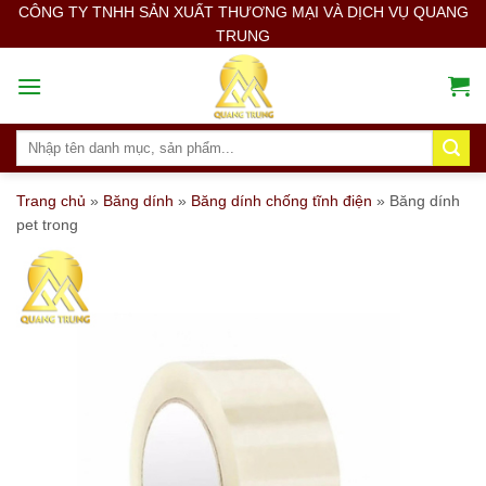
Skip
CÔNG TY TNHH SẢN XUẤT THƯƠNG MẠI VÀ DỊCH VỤ QUANG
TRUNG
to
content
Search
for:
Trang chủ
»
Băng dính
»
Băng dính chống tĩnh điện
»
Băng dính
pet trong