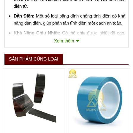
điện tử.
Dẫn Điện:
Một số loại băng dính chống tĩnh điện có khả
năng dẫn điện, giúp phân tán tĩnh điện một cách an toàn.
Khả Năng Chịu Nhiệt:
Có thể chịu được nhiệt độ cao,
phù hợp với môi trường sản xuất điện tử.
Xem thêm
Khả Năng Chống Hóa Chất:
Đôi khi có khả năng chống
chịu đối với các hóa chất được sử dụng trong quá trình
SẢN PHẨM CÙNG LOẠI
sản xuất.
3. Ứng Dụng của Băng Dính Chống Tĩnh Điện:
Đóng Gói Linh Kiện Điện Tử:
Sử dụng để đóng gói và
Xem thêm
niêm phong các túi hoặc hộp chứa linh kiện điện tử nhạy
cảm với tĩnh điện.
Phòng Sạch:
Trong các phòng sạch và môi trường sản
xuất điện tử, băng dính chống tĩnh điện giúp giảm thiểu
nguy cơ gây hại cho linh kiện.