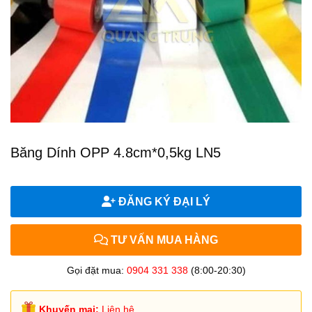
Băng Dính OPP 4.8cm*0,5kg LN5
ĐĂNG KÝ ĐẠI LÝ
TƯ VẤN MUA HÀNG
Gọi đặt mua:
0904 331 338
(8:00-20:30)
Khuyến mại:
Liên hệ