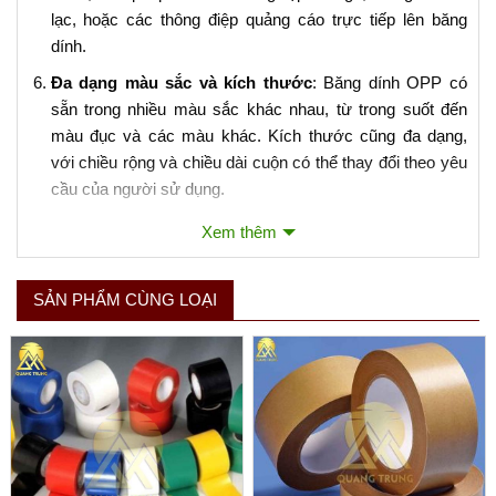
lạc, hoặc các thông điệp quảng cáo trực tiếp lên băng
dính.
Đa dạng màu sắc và kích thước
: Băng dính OPP có
sẵn trong nhiều màu sắc khác nhau, từ trong suốt đến
màu đục và các màu khác. Kích thước cũng đa dạng,
với chiều rộng và chiều dài cuộn có thể thay đổi theo yêu
cầu của người sử dụng.
Xem thêm
Băng dính OPP thường được cuộn vào các cuộn có chiều
dài tiêu chuẩn như 50m, 100m, hoặc dài hơn, và chiều rộng
từ khoảng 48mm (đây là kích thước phổ biến nhất cho việc
SẢN PHẨM CÙNG LOẠI
đóng gói hộp carton) đến các kích thước khác tùy thuộc vào
nhu cầu cụ thể.