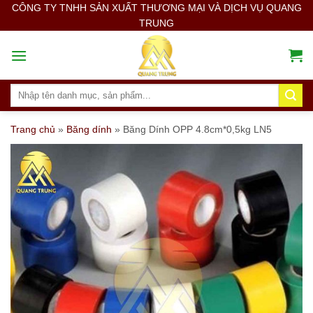
Skip
CÔNG TY TNHH SẢN XUẤT THƯƠNG MẠI VÀ DỊCH VỤ QUANG
TRUNG
to
content
Search
for:
Trang chủ
»
Băng dính
»
Băng Dính OPP 4.8cm*0,5kg LN5