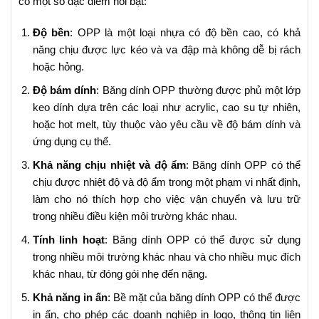
có một số đặc điểm nổi bật:
Độ bền
: OPP là một loại nhựa có độ bền cao, có khả
năng chịu được lực kéo và va đập mà không dễ bị rách
hoặc hỏng.
Độ bám dính
: Băng dính OPP thường được phủ một lớp
keo dính dựa trên các loại như acrylic, cao su tự nhiên,
hoặc hot melt, tùy thuộc vào yêu cầu về độ bám dính và
ứng dụng cụ thể.
Khả năng chịu nhiệt và độ ẩm
: Băng dính OPP có thể
chịu được nhiệt độ và độ ẩm trong một phạm vi nhất định,
làm cho nó thích hợp cho việc vận chuyển và lưu trữ
trong nhiều điều kiện môi trường khác nhau.
Tính linh hoạt
: Băng dính OPP có thể được sử dụng
trong nhiều môi trường khác nhau và cho nhiều mục đích
khác nhau, từ đóng gói nhẹ đến nặng.
Khả năng in ấn
: Bề mặt của băng dính OPP có thể được
in ấn, cho phép các doanh nghiệp in logo, thông tin liên