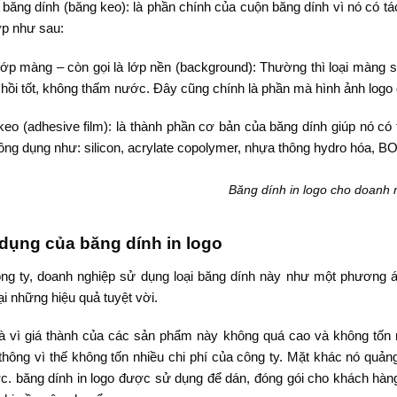
băng dính (băng keo): là phần chính của cuộn băng dính vì nó có tá
ớp như sau:
lớp màng – còn gọi là lớp nền (background): Thường thì loại màng 
hồi tốt, không thấm nước. Đây cũng chính là phần mà hình ảnh logo 
keo (adhesive film): là thành phần cơ bản của băng dính giúp nó có
hông dụng như: silicon, acrylate copolymer, nhựa thông hydro hóa, 
Băng dính in logo cho doanh 
dụng của băng dính in logo
ng ty, doanh nghiệp sử dụng loại băng dính này như một phương án
i những hiệu quả tuyệt vời.
là vì giá thành của các sản phẩm này không quá cao và không tốn n
 thông vì thế không tốn nhiều chi phí của công ty. Mặt khác nó qu
c. băng dính in logo được sử dụng để dán, đóng gói cho khách hàn