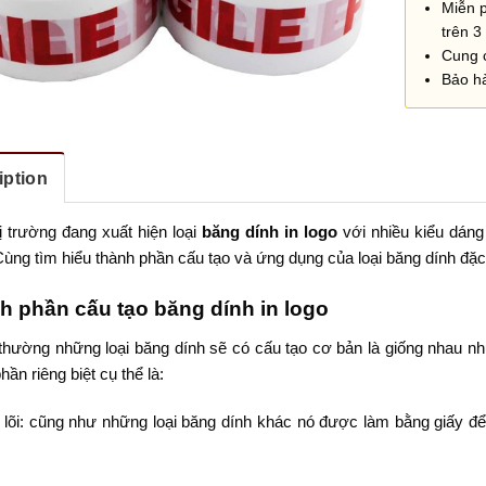
Miễn 
trên 3 
Cung 
Bảo h
iption
ị trường đang xuất hiện loại
băng dính in logo
với nhiều kiểu dáng
ùng tìm hiểu thành phần cấu tạo và ứng dụng của loại băng dính đặc 
h phần cấu tạo băng dính in logo
thường những loại băng dính sẽ có cấu tạo cơ bản là giống nhau nh
hần riêng biệt cụ thể là:
 lõi: cũng như những loại băng dính khác nó được làm bằng giấy để 