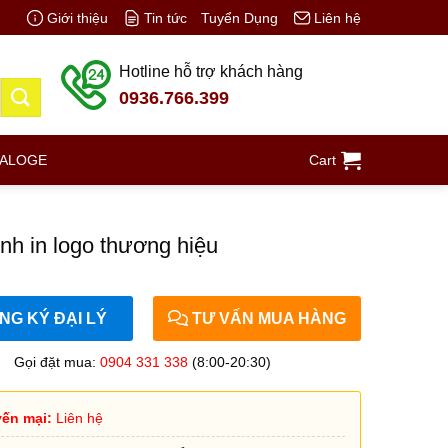
Giới thiệu
Tin tức
Tuyển Dụng
Liên hệ
Hotline hỗ trợ khách hàng
0936.766.399
TALOGE
Cart
nh in logo thương hiệu
G KÝ ĐẠI LÝ
TƯ VẤN MUA HÀNG
Gọi đặt mua:
0904 331 338
(8:00-20:30)
ến mại:
Liên hệ