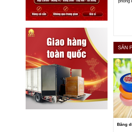
phong 
Các 
– Bề r
SẢN 
– Bề d
– Nền 
– Màu 
Như 
thể 
ngiệ
Băng dí