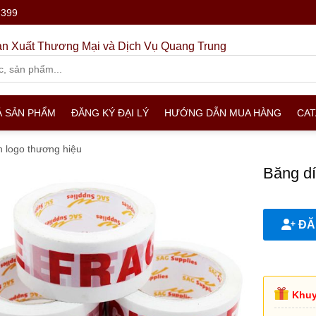
.399
n Xuất Thương Mại và Dịch Vụ Quang Trung
Ả SẢN PHẨM
ĐĂNG KÝ ĐẠI LÝ
HƯỚNG DẪN MUA HÀNG
CA
n logo thương hiệu
Băng dí
ĐĂN
Khuy