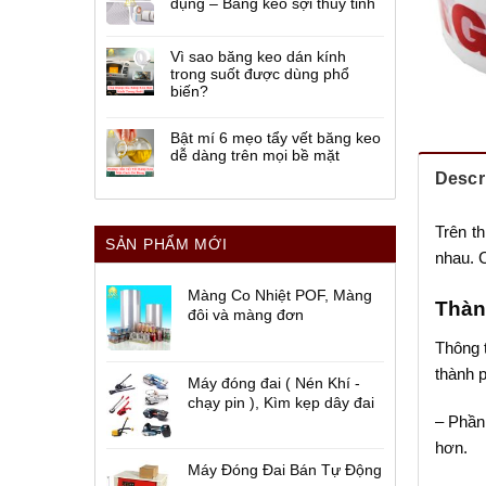
dụng – Băng keo sợi thủy tinh
Vì sao băng keo dán kính
trong suốt được dùng phổ
biến?
Bật mí 6 mẹo tẩy vết băng keo
dễ dàng trên mọi bề mặt
Descr
Trên th
SẢN PHẨM MỚI
nhau. C
Màng Co Nhiệt POF, Màng
Thàn
đôi và màng đơn
Thông 
thành p
Máy đóng đai ( Nén Khí -
chạy pin ), Kìm kẹp dây đai
– Phần
hơn.
Máy Đóng Đai Bán Tự Động