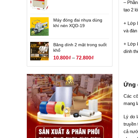
– Phần 
tạo 2 l
Máy đóng đai nhựa dùng
+ Lớp 
khí nén XQD-19
và đàn 
+ Lớp 
Băng dính 2 mặt trong suốt
khổ
dính t
10.800
₫
–
72.800
₫
Ứng 
Các cô
mang lạ
Lý do 
truyền
cả nướ