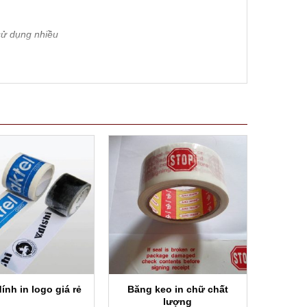
sử dụng nhiều
iển cho doanh nghiệp của mình. Có
 đặt in băng dính có logo của doanh
Băng keo in chữ chất
ính in logo giá rẻ
lượng