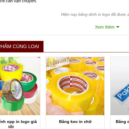
khi cần vận chuyển.
Hiện nay băng dính in logo đã được 
Xem thêm
thông số cơ bản của băng dính in logo:
ộng: Có thể từ 1cm đến 1 mét theo yêu cầu của khách hàng.
PHẨM CÙNG LOẠI
Xem thêm
ài : Theo yêu cầu khách hàng.
băng keo: OPP trong, OPP đục, OPP màu.
sắc (Màu nền và màu chữ): tùy theo yêu cầu của khách hàng.
vậy, nếu bạn đang muốn thúc đẩy sự phát tr
đến với các đơn vị công ty sản xuất băng dính
p mình.
nh opp in logo giá
Băng keo in chữ
Băng d
tốt