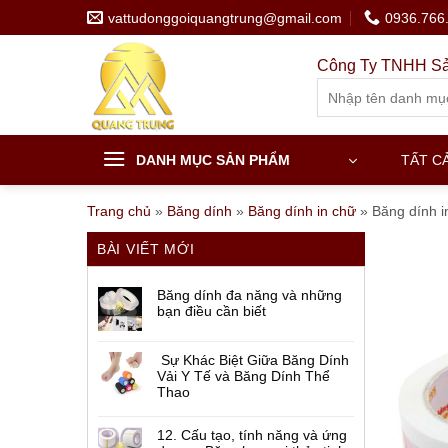
Skip
vattudonggoiquangtrung@gmail.com
0936.766
to
content
Công Ty TNHH Sả
Search
for:
DANH MỤC SẢN PHẨM
TẤT C
Trang chủ
»
Băng dính
»
Băng dính in chữ
»
Băng dính i
BÀI VIẾT MỚI
Băng dính đa năng và những
bạn điều cần biết
Sự Khác Biệt Giữa Băng Dính
Vải Y Tế và Băng Dính Thể
Thao
12. Cấu tạo, tính năng và ứng