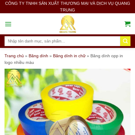
Skip
CÔNG TY TNHH SẢN XUẤT THƯƠNG MẠI VÀ DỊCH VỤ QUANG
TRUNG
to
content
Search
for:
Trang chủ
»
Băng dính
»
Băng dính in chữ
»
Băng dính opp in
logo nhiều màu