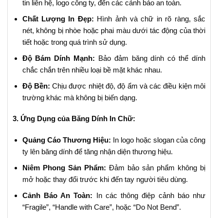
tin liên hệ, logo công ty, đến các cảnh báo an toàn.
Chất Lượng In Đẹp:
Hình ảnh và chữ in rõ ràng, sắc
nét, không bị nhòe hoặc phai màu dưới tác động của thời
tiết hoặc trong quá trình sử dụng.
Độ Bám Dính Mạnh:
Bảo đảm băng dính có thể dính
chắc chắn trên nhiều loại bề mặt khác nhau.
Độ Bền:
Chịu được nhiệt độ, độ ẩm và các điều kiện môi
trường khác mà không bị biến dạng.
3. Ứng Dụng của Băng Dính In Chữ:
Quảng Cáo Thương Hiệu:
In logo hoặc slogan của công
ty lên băng dính để tăng nhận diện thương hiệu.
Niêm Phong Sản Phẩm:
Đảm bảo sản phẩm không bị
mở hoặc thay đổi trước khi đến tay người tiêu dùng.
Cảnh Báo An Toàn:
In các thông điệp cảnh báo như
“Fragile”, “Handle with Care”, hoặc “Do Not Bend”.