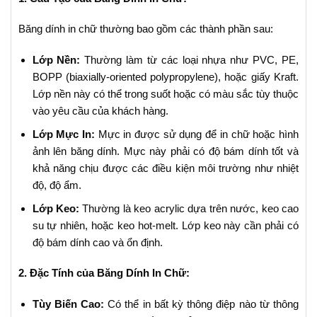
Băng dính in chữ thường bao gồm các thành phần sau:
Lớp Nền:
Thường làm từ các loại nhựa như PVC, PE,
BOPP (biaxially-oriented polypropylene), hoặc giấy Kraft.
Lớp nền này có thể trong suốt hoặc có màu sắc tùy thuộc
vào yêu cầu của khách hàng.
Lớp Mực In:
Mực in được sử dụng để in chữ hoặc hình
ảnh lên băng dính. Mực này phải có độ bám dính tốt và
khả năng chịu được các điều kiện môi trường như nhiệt
độ, độ ẩm.
Lớp Keo:
Thường là keo acrylic dựa trên nước, keo cao
su tự nhiên, hoặc keo hot-melt. Lớp keo này cần phải có
độ bám dính cao và ổn định.
2. Đặc Tính của Băng Dính In Chữ:
Tùy Biến Cao:
Có thể in bất kỳ thông điệp nào từ thông