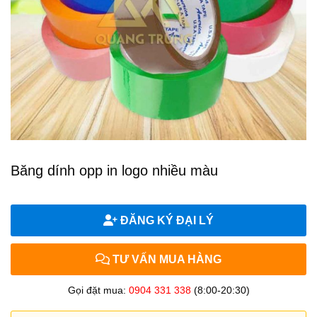
Băng dính opp in logo nhiều màu
ĐĂNG KÝ ĐẠI LÝ
TƯ VẤN MUA HÀNG
Gọi đặt mua:
0904 331 338
(8:00-20:30)