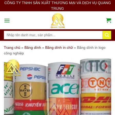
Skip
CÔNG TY TNHH SẢN XUẤT THƯƠNG MẠI VÀ DỊCH VỤ QUANG
TRUNG
to
content
Search
for:
Trang chủ
»
Băng dính
»
Băng dính in chữ
»
Băng dính in logo
công nghiệp