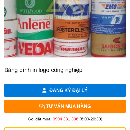
Băng dính in logo công nghiệp
ĐĂNG KÝ ĐẠI LÝ
TƯ VẤN MUA HÀNG
Gọi đặt mua:
0904 331 338
(8:00-20:30)