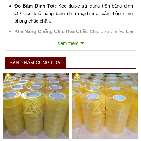
Độ Bám Dính Tốt:
Keo được sử dụng trên băng dính
OPP có khả năng bám dính mạnh mẽ, đảm bảo niêm
phong chắc chắn.
Khả Năng Chống Chịu Hóa Chất:
Chịu được nhiều loại
hóa chất và không dễ bị ảnh hưởng bởi dầu mỡ.
Xem thêm
3. Ứng Dụng của Băng Dính Đóng Gói OPP:
SẢN PHẨM CÙNG LOẠI
Niêm Phong Hộp Carton:
Là ứng dụng phổ biến nhất,
giúp đảm bảo hàng hóa không bị mở ra trong quá trình
vận chuyển.
Đóng Gói Sản Phẩm:
Bảo vệ sản phẩm khỏi bụi bẩn,
nước và các yếu tố môi trường khác.
Sử Dụng Trong Công Nghiệp:
Thích hợp cho việc đóng
gói tự động bằng máy móc do độ bền và khả năng chịu
lực tốt.
4. Lưu Ý Khi Sử Dụng Băng Dính Đóng Gói OPP: