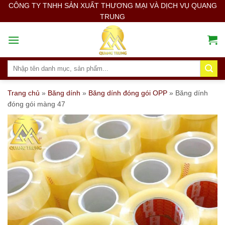
Skip
CÔNG TY TNHH SẢN XUẤT THƯƠNG MẠI VÀ DỊCH VỤ QUANG
TRUNG
to
content
Search
for:
Trang chủ
»
Băng dính
»
Băng dính đóng gói OPP
»
Băng dính
đóng gói màng 47