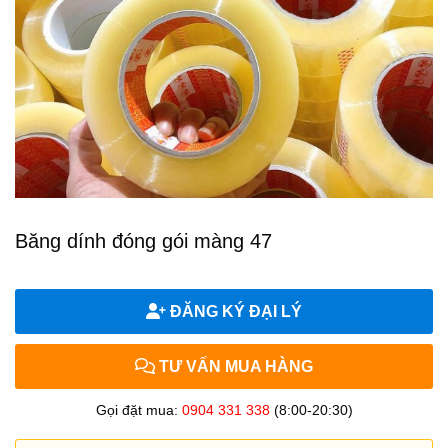
Băng dính đóng gói màng 47
ĐĂNG KÝ ĐẠI LÝ
TƯ VẤN MUA HÀNG
Gọi đặt mua:
0904 331 338
(8:00-20:30)