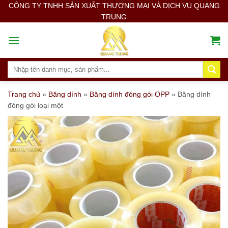
Skip
CÔNG TY TNHH SẢN XUẤT THƯƠNG MẠI VÀ DỊCH VỤ QUANG
TRUNG
to
content
Search
for:
Trang chủ
»
Băng dính
»
Băng dính đóng gói OPP
»
Băng dính
đóng gói loại một