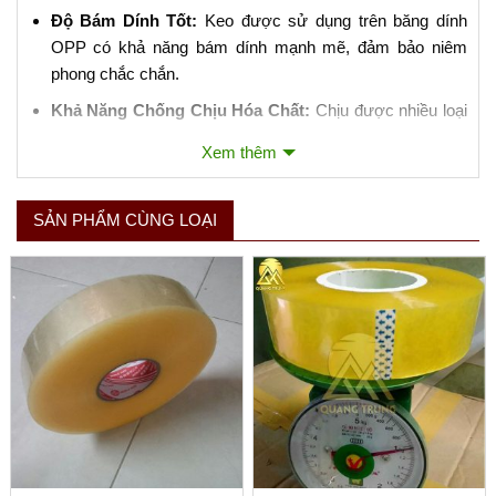
Độ Bám Dính Tốt:
Keo được sử dụng trên băng dính
OPP có khả năng bám dính mạnh mẽ, đảm bảo niêm
phong chắc chắn.
Khả Năng Chống Chịu Hóa Chất:
Chịu được nhiều loại
hóa chất và không dễ bị ảnh hưởng bởi dầu mỡ.
Xem thêm
3. Ứng Dụng của Băng Dính Đóng Gói OPP:
SẢN PHẨM CÙNG LOẠI
Niêm Phong Hộp Carton:
Là ứng dụng phổ biến nhất,
giúp đảm bảo hàng hóa không bị mở ra trong quá trình
vận chuyển.
Đóng Gói Sản Phẩm:
Bảo vệ sản phẩm khỏi bụi bẩn,
nước và các yếu tố môi trường khác.
Sử Dụng Trong Công Nghiệp:
Thích hợp cho việc đóng
gói tự động bằng máy móc do độ bền và khả năng chịu
lực tốt.
4. Lưu Ý Khi Sử Dụng Băng Dính Đóng Gói OPP: