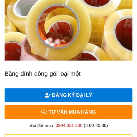
Băng dính đóng gói loại một
ĐĂNG KÝ ĐẠI LÝ
TƯ VẤN MUA HÀNG
Gọi đặt mua:
0904 331 338
(8:00-20:30)