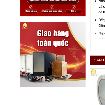
Nhờ 
và c
để l
Băn
điện
Ngoà
đượ
SẢN 