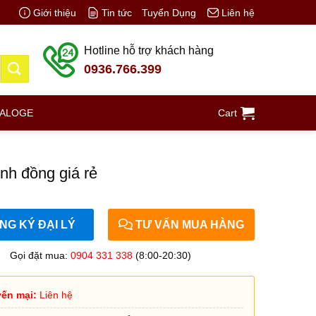
Giới thiệu
Tin tức
Tuyển Dụng
Liên hệ
Hotline hỗ trợ khách hàng
0936.766.399
TALOGE
Cart
nh đồng giá rẻ
G KÝ ĐẠI LÝ
TƯ VẤN MUA HÀNG
Gọi đặt mua:
0904 331 338
(8:00-20:30)
ến mại:
Liên hệ