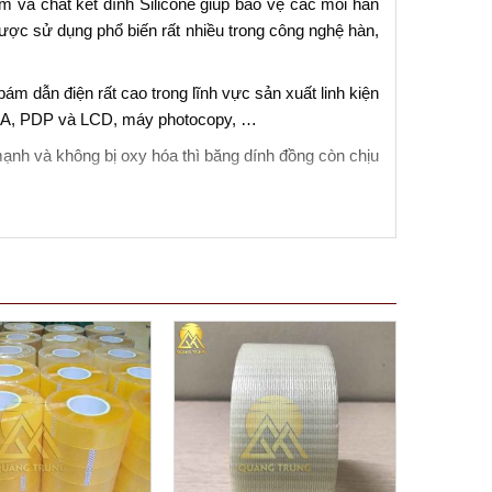
 và chất kết dính Silicone giúp bảo vệ các mối hàn
được sử dụng phổ biến rất nhiều trong công nghệ hàn,
ám dẫn điện rất cao trong lĩnh vực sản xuất linh kiện
, PDA, PDP và LCD, máy photocopy, …
mạnh và không bị oxy hóa thì băng dính đồng còn chịu