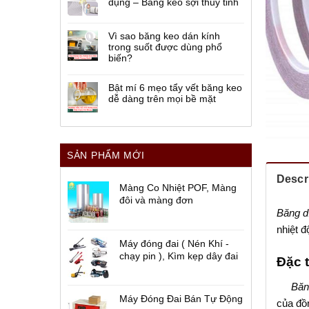
dụng – Băng keo sợi thủy tinh
Vì sao băng keo dán kính
trong suốt được dùng phổ
biến?
Bật mí 6 mẹo tẩy vết băng keo
dễ dàng trên mọi bề mặt
SẢN PHẨM MỚI
Descr
Màng Co Nhiệt POF, Màng
đôi và màng đơn
Băng d
nhiệt đ
Máy đóng đai ( Nén Khí -
chạy pin ), Kìm kẹp dây đai
Đặc 
Băng
Máy Đóng Đai Bán Tự Động
của đồn