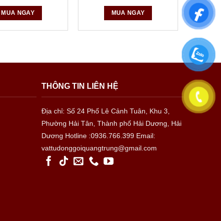
MUA NGAY
MUA NGAY
m khác như: Băng dính nhôm; băng dính 2 mặt; băng
THÔNG TIN LIÊN HỆ
Địa chỉ: Số 24 Phố Lê Cảnh Tuân, Khu 3,
Phường Hải Tân, Thành phố Hải Dương, Hải
Dương
Hotline :0936.766.399
Email:
vattudonggoiquangtrung@gmail.com