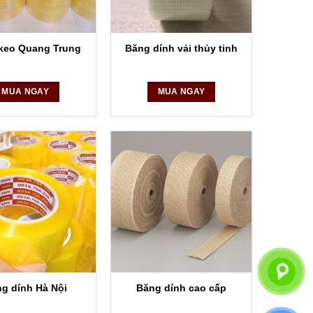
keo Quang Trung
Băng dính vải thủy tinh
 của khách hàng.
MUA NGAY
MUA NGAY
 và 2 mặt
g dính Hà Nội
Băng dính cao cấp