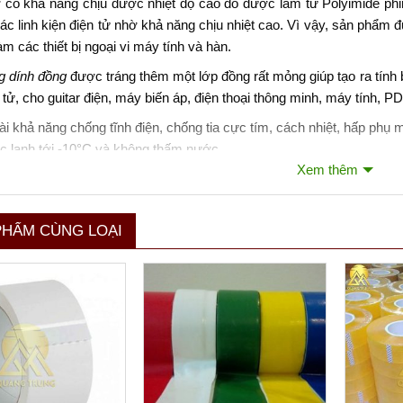
có khả năng chịu được nhiệt độ cao do được làm từ Polyimide phim
ác linh kiện điện tử nhờ khả năng chịu nhiệt cao. Vì vậy, sản phẩm 
àm các thiết bị ngoại vi máy tính và hàn.
g dính đồng
được tráng thêm một lớp đồng rất mỏng giúp tạo ra tính b
 tử, cho guitar điện, máy biến áp, điện thoại thông minh, máy tính
i khả năng chống tĩnh điện, chống tia cực tím, cách nhiệt, hấp phụ 
c lạnh tới -10°C và không thấm nước.
Xem thêm
PHẨM CÙNG LOẠI
Xem thêm