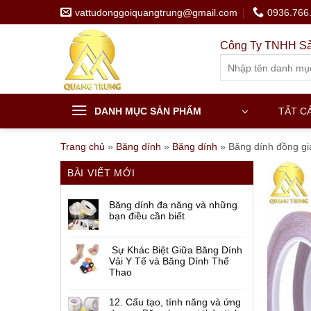
Skip
vattudonggoiquangtrung@gmail.com
0936.766
to
content
Công Ty TNHH Sả
Search
for:
DANH MỤC SẢN PHẨM
TẤT C
Trang chủ
»
Băng dính
»
Băng dính
»
Băng dính đồng gi
BÀI VIẾT MỚI
Băng dính đa năng và những
bạn điều cần biết
Sự Khác Biệt Giữa Băng Dính
Vải Y Tế và Băng Dính Thể
Thao
12. Cấu tạo, tính năng và ứng