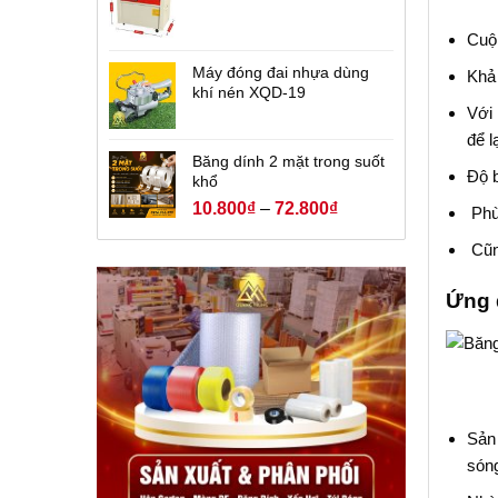
Cuộn
Máy đóng đai nhựa dùng
Khả 
khí nén XQD-19
Với
để l
Băng dính 2 mặt trong suốt
Độ b
khổ
10.800
₫
–
72.800
₫
Phù
Cũng
Ứng 
Sản 
sóng