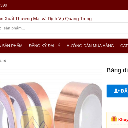
.399
n Xuất Thương Mại và Dịch Vụ Quang Trung
Ả SẢN PHẨM
ĐĂNG KÝ ĐẠI LÝ
HƯỚNG DẪN MUA HÀNG
CA
á rẻ
Băng dí
ĐĂN
Khuy