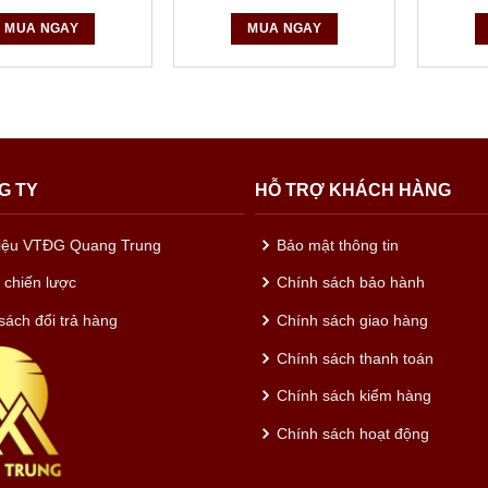
MUA NGAY
MUA NGAY
ính đồng 20mm x 25mm (PK300)
dính đồng 20mm x 50mm
ính đồng 40mm x 25m
a, công ty sản xuất băng dính
Quang Trung.com
còn có các sản phẩ
G TY
HỖ TRỢ KHÁCH HÀNG
t, pet xanh; băng dính vải nâu; băng dính dán thùng;
hiệu VTĐG Quang Trung
Bảo mật thông tin
c chiến lược
Chính sách bảo hành
sách đổi trả hàng
Chính sách giao hàng
Chính sách thanh toán
Chính sách kiểm hàng
Chính sách hoạt động