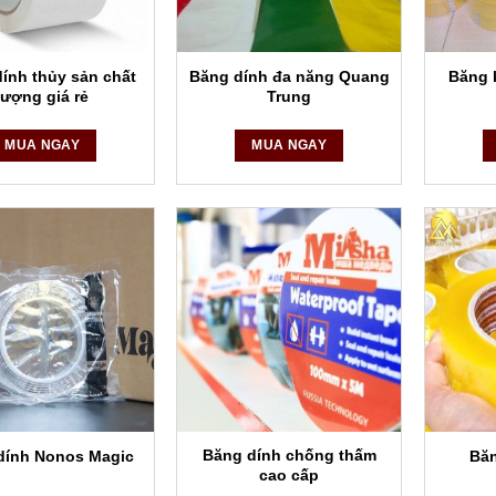
ính thủy sản chất
Băng dính đa năng Quang
Băng 
lượng giá rẻ
Trung
ra, Công ty chúng tôi có thể sản xuất theo đúng nhu cầu, mong muốn
MUA NGAY
MUA NGAY
loại băng dính đồng
y, trên thị trường có các loại băng dính đồng – băng keo đồng 1 mặt
ính đồng 50mm x 50mm x 0.065mm x 50m.
ính đồng 5mm x 25m x 0.06mm.
ính đồng 5mm x 50m x 0.06mm
ính đồng 10cm x 10cm x 0.065mm
ính đồng (PK304) 10mm x 25m
Băng dính chống thấm
dính Nonos Magic
Băn
cao cấp
ính đồng 10mm x 50m