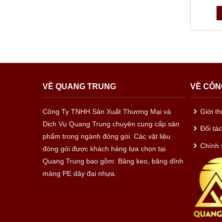
Băng d
Băng 
Băng d
Ngoài r
VỀ QUANG TRUNG
VỀ CÔN
dính pe
Công Ty TNHH Sản Xuất Thương Mại và
Giới t
Dịch Vụ Quang Trung chuyên cung cấp sản
Đối tá
phẩm trong ngành đóng gói. Các vật liệu
Chính 
đóng gói được khách hàng lựa chọn tại
Quang Trung bao gồm: Băng keo, băng dĩnh
màng PE dây đai nhựa.