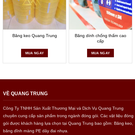
bền của sản phẩm có thể lên tới từ 7 – 10 năm tùy vào vị
trí sử dụng.
An toàn với người sử dụng:
Băng keo x2000 được
làm từ mủ cao su non, chất liệu này được xem là lành
Băng keo Quang Trung
Băng dính chống thấm cao
tính và không gây hại đến sức khỏe của con người.
cấp
Hướng dẫn sử dụng băng keo chống thấm x2000
MUA NGAY
MUA NGAY
VỀ QUANG TRUNG
Công Ty TNHH Sản Xuất Thương Mại và Dịch Vụ Quang Trung
chuyên cung cấp sản phẩm trong ngành đóng gói. Các vật liệu đóng
gói được khách hàng lựa chọn tại Quang Trung bao gồm: Băng keo,
Do chiều dài của vị trí cần dán để tránh thiếu hụt hoặc dư
băng dĩnh màng PE dây đai nhựa.
keo