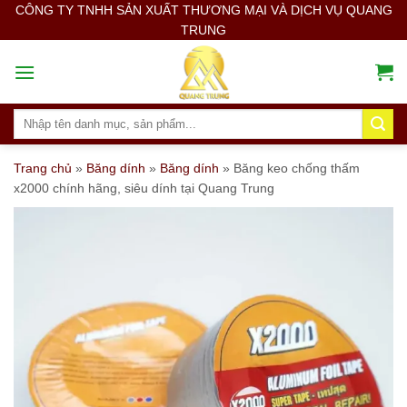
Skip
CÔNG TY TNHH SẢN XUẤT THƯƠNG MẠI VÀ DỊCH VỤ QUANG
TRUNG
to
content
Search
for:
Trang chủ
»
Băng dính
»
Băng dính
»
Băng keo chống thấm
x2000 chính hãng, siêu dính tại Quang Trung