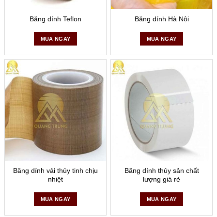
Chống thấm cho nội thất và ngoại thất ô tô
Băng dính Teflon
Băng dính Hà Nội
Các tính năng nổi bật mà băng keo x2000 sở hữu
MUA NGAY
MUA NGAY
Băng dính vải thủy tinh chịu
Băng dính thủy sản chất
nhiệt
lượng giá rẻ
Sản phẩm có lớp keo bám dính tốt và dày dặn
MUA NGAY
MUA NGAY
Bám dính được trên mọi bề mặt chất liệu:
Khả năng