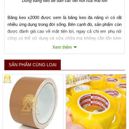
Dùng băng keo để dán các vết nứt của mái tôn
Băng keo x2000 được xem là băng keo đa năng vì có rất
nhiều ứng dụng trong đời sống. Bên cạnh đó, sản phẩm còn
được đánh giá cao về mặt tiện lợi, ngay cả chị em phụ nữ
cũng có thể sử dụng và sửa chữa mà không cần tốn kém
chi phí cho các thợ thi công. Dưới đây là một số ứng dụng
Xem thêm
nổi bật của loại keo này:
Chống thấm cho trần nhà, tường, mái tôn, ống nước, bể
SẢN PHẨM CÙNG LOẠI
nước và các vết nứt, rạn ở nhiều loại vật dụng
Bịt lại các vết nứt của tường hoặc trần nhà để tránh bị dột
mưa
Vá các bể nước, bồn nước bằng inox hoặc bê tông
Xem thêm
Dán lại các vết thủng trên phao bơi, thú bơm hơi bằng
cao su
Dán bạc đầm nuôi tôm hoặc bạc ô tô